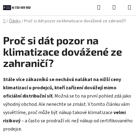
Přejít
Hledat
NÁKUPN
na
KOŠÍK
obsah
Domů
/
Články
/
Proč si dát pozor na klimatizace dovážené ze zahraničí?
Proč si dát pozor na
klimatizace dovážené ze
zahraničí?
Stále více zákazníků se nechává nalákat na nižší ceny
klimatizací u prodejců, kteří zařízení dovážejí mimo
oficiální distribuční síť.
Možná se to na první pohled zdá jako
výhodný obchod. Ale nenechte se zmást. V tomto článku vám
vysvětlíme, proč může být nákup takové klimatizace
velmi
rizikový
– a často se prodraží víc než nákup od certifikovaného
prodejce.