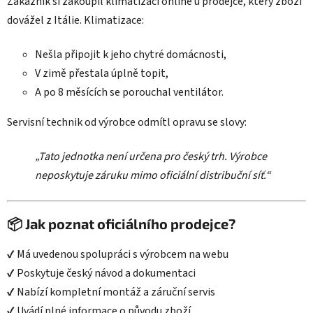
Zákazník si zakoupil klimatizaci online u prodejce, který zboží
dovážel z Itálie. Klimatizace:
Nešla připojit k jeho chytré domácnosti,
V zimě přestala úplně topit,
A po 8 měsících se porouchal ventilátor.
Servisní technik od výrobce odmítl opravu se slovy:
„Tato jednotka není určena pro český trh. Výrobce
neposkytuje záruku mimo oficiální distribuční síť.“
📦 Jak poznat oficiálního prodejce?
✔ Má uvedenou spolupráci s výrobcem na webu
✔ Poskytuje český návod a dokumentaci
✔ Nabízí kompletní montáž a záruční servis
✔ Uvádí plné informace o původu zboží