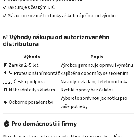
✔ Fakturuje s českým DIČ
✔ Má autorizované techniky a školení přímo od výrobce
✅ Výhody nákupu od autorizovaného
distributora
Výhoda
Popis
🧾 Záruka 2–5 let
Výrobce garantuje opravu i výměnu
👨‍🔧 Profesionální montáž
Zajištěna odborníky se školením
🇨🇿 Česká podpora
Návody, ovládání, telefonní linka
🔄 Náhradní díly skladem
Rychlé opravy bez čekání
Vyberete správnou jednotku pro
🧠 Odborné poradenství
vaše potřeby
🏠 Pro domácnosti i firmy
Nezáleží na tom, zda pořizujete klimatizaci pro byt, dům,