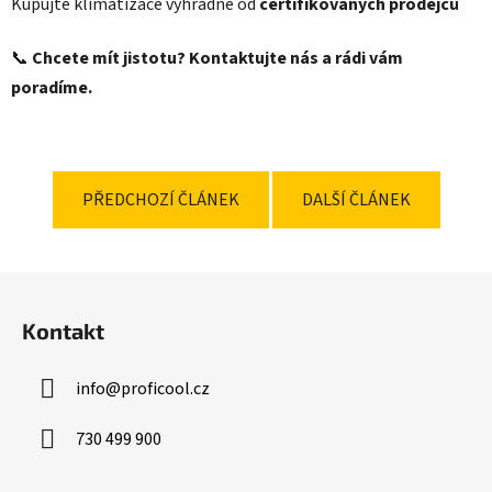
Kupujte klimatizace výhradně od
certifikovaných prodejců
📞
Chcete mít jistotu? Kontaktujte nás a rádi vám
poradíme.
PŘEDCHOZÍ ČLÁNEK
DALŠÍ ČLÁNEK
Z
á
Kontakt
p
a
info
@
proficool.cz
t
í
730 499 900