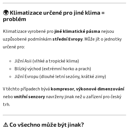
🌍 Klimatizace určené pro jiné klima =
problém
Klimatizace vyrobené pro
jiné klimatické pásma
nejsou
uzpůsobené podmínkám
střední Evropy
. Může jít o jednotky
určené pro:
Jižní Asii (vlhké a tropické klima)
Blízký východ (extrémní horko a prach)
Jižní Evropu (dlouhé letní sezóny, krátké zimy)
V těchto případech bývá
kompresor
,
výkonové dimenzování
nebo
vnitřní senzory
navrženy jinak než u zařízení pro český
trh.
⚠️ Co všechno může být jinak?