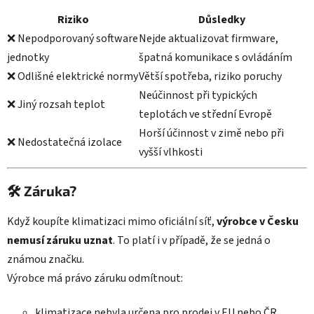
Riziko
Důsledky
❌ Nepodporovaný software
Nejde aktualizovat firmware,
jednotky
špatná komunikace s ovládáním
❌ Odlišné elektrické normy
Větší spotřeba, riziko poruchy
Neúčinnost při typických
❌ Jiný rozsah teplot
teplotách ve střední Evropě
Horší účinnost v zimě nebo při
❌ Nedostatečná izolace
vyšší vlhkosti
🛠️ Záruka?
Když koupíte klimatizaci mimo oficiální síť,
výrobce v Česku
nemusí záruku uznat
. To platí i v případě, že se jedná o
známou značku.
Výrobce má právo záruku odmítnout:
klimatizace nebyla určena pro prodej v EU nebo ČR