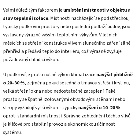
Velmi důležitým faktorem je
umístění místnosti v objektu
a
stav tepelné izolace
. Místnosti nacházející se pod střechou,
typicky podkrovní prostory nebo poslední podlaží budov, jsou
vystaveny výrazně vyšším teplotním výkyvům. V letních
měsících se střešní konstrukce vlivem slunečního záření silně
přehřívá a předává teplo do interiéru, což výrazně zvyšuje
požadovaný chladicí výkon.
U podkroví je proto nutné výkon klimatizace
navýšit přibližně
o 20–30 %
, zejména pokud se jedná o tmavou střešní krytinu,
velká střešní okna nebo nedostatečné zateplení. Také
prostory se špatně izolovanými obvodovými stěnami nebo
stropy vyžadují vyšší výkon – typicky
navýšení o 10–20 %
oproti standardní místnosti. Správné zohlednění těchto vlivů
je klíčové pro stabilní provoz a ekonomickou účinnost
systému.