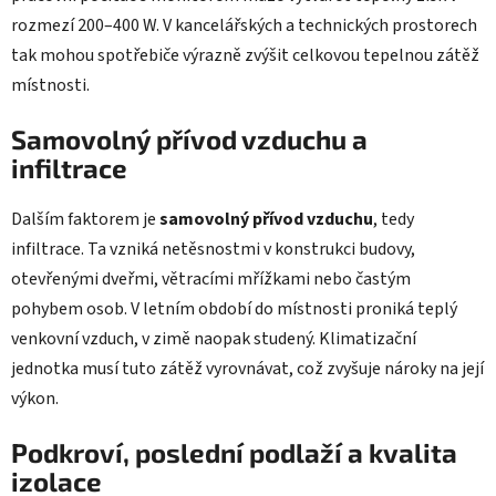
rozmezí 200–400 W. V kancelářských a technických prostorech
tak mohou spotřebiče výrazně zvýšit celkovou tepelnou zátěž
místnosti.
Samovolný přívod vzduchu a
infiltrace
Dalším faktorem je
samovolný přívod vzduchu
, tedy
infiltrace. Ta vzniká netěsnostmi v konstrukci budovy,
otevřenými dveřmi, větracími mřížkami nebo častým
pohybem osob. V letním období do místnosti proniká teplý
venkovní vzduch, v zimě naopak studený. Klimatizační
jednotka musí tuto zátěž vyrovnávat, což zvyšuje nároky na její
výkon.
Podkroví, poslední podlaží a kvalita
izolace