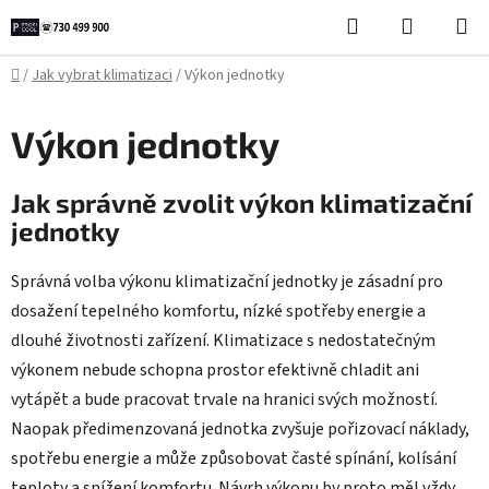
Přejít
Hledat
NÁKUPN
na
KOŠÍK
obsah
Domů
/
Jak vybrat klimatizaci
/
Výkon jednotky
Výkon jednotky
Jak správně zvolit výkon klimatizační
jednotky
Správná volba výkonu klimatizační jednotky je zásadní pro
dosažení tepelného komfortu, nízké spotřeby energie a
dlouhé životnosti zařízení. Klimatizace s nedostatečným
výkonem nebude schopna prostor efektivně chladit ani
vytápět a bude pracovat trvale na hranici svých možností.
Naopak předimenzovaná jednotka zvyšuje pořizovací náklady,
spotřebu energie a může způsobovat časté spínání, kolísání
teploty a snížení komfortu. Návrh výkonu by proto měl vždy