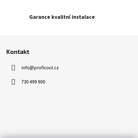
Garance kvalitní instalace
Z
á
Kontakt
p
a
info
@
proficool.cz
t
í
730 499 900