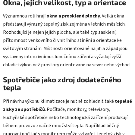
Okna, jejich velikost, typ a orientace
Významnou roli hrají
okna a prosklené plochy
. Velká okna
představují výrazný tepelný zisk zejména v letních měsících.
Rozhodující je nejen jejich plocha, ale také typ zasklení,
přítomnost venkovního či vnitřního stínění a orientace ke
světovým stranám. Místnosti orientované na jih a západ jsou
vystaveny intenzivnímu slunečnímu záření a vyžadují vyšší
chladicí výkon než prostory orientované na sever nebo východ.
Spotřebiče jako zdroj dodatečného
tepla
Při návrhu výkonu klimatizace je nutné zohlednit také
tepelné
zisky ze spotřebičů
. Počítače, monitory, televizory,
kuchyňské spotřebiče nebo technologická zařízení produkují
během provozu značné množství tepla. Například běžný
pracovní počítač s monitorem může vytvářet tepelný zisk v