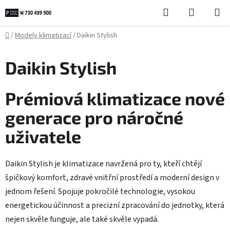
Přejít
Hledat
NÁKUPN
na
KOŠÍK
obsah
Domů
/
Modely klimatizací
/
Daikin Stylish
Daikin Stylish
Prémiová klimatizace nové
generace pro náročné
uživatele
Daikin Stylish je klimatizace navržená pro ty, kteří chtějí
špičkový komfort, zdravé vnitřní prostředí a moderní design v
jednom řešení. Spojuje pokročilé technologie, vysokou
energetickou účinnost a precizní zpracování do jednotky, která
nejen skvěle funguje, ale také skvěle vypadá.