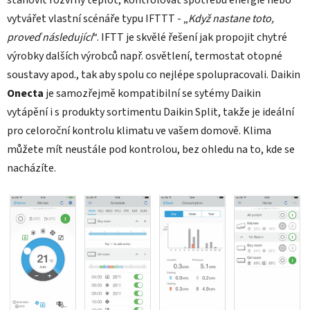
stanovit rozvrhy teplot, kontrolovat spotřebu energie nebo
vytvářet vlastní scénáře typu IFTTT - „
Když nastane toto,
proveď následující
“. IFTT je skvělé řešení jak propojit chytré
výrobky dalších výrobců např. osvětlení, termostat otopné
soustavy apod., tak aby spolu co nejlépe spolupracovali. Daikin
Onecta
je samozřejmě kompatibilní se sytémy Daikin
vytápění i s produkty sortimentu Daikin Split, takže je ideální
pro celoroční kontrolu klimatu ve vašem domově. Klima
můžete mít neustále pod kontrolou, bez ohledu na to, kde se
nacházíte.