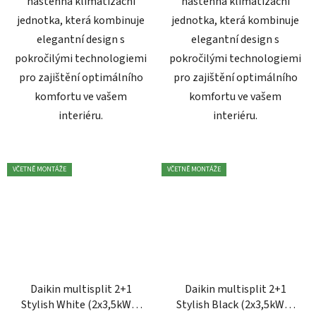
nástěnná klimatizační
nástěnná klimatizační
jednotka, která kombinuje
jednotka, která kombinuje
elegantní design s
elegantní design s
pokročilými technologiemi
pokročilými technologiemi
pro zajištění optimálního
pro zajištění optimálního
komfortu ve vašem
komfortu ve vašem
interiéru.
interiéru.
VČETNĚ MONTÁŽE
VČETNĚ MONTÁŽE
Daikin multisplit 2+1
Daikin multisplit 2+1
Stylish White (2x3,5kW) -
Stylish Black (2x3,5kW) -