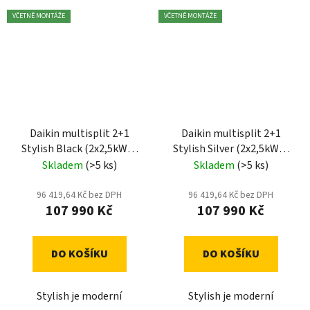
VČETNĚ MONTÁŽE
VČETNĚ MONTÁŽE
Daikin multisplit 2+1
Daikin multisplit 2+1
Stylish Black (2x2,5kW) -
Stylish Silver (2x2,5kW) -
včetně montáže
včetně montáže
Skladem
(>5 ks)
Skladem
(>5 ks)
96 419,64 Kč bez DPH
96 419,64 Kč bez DPH
107 990 Kč
107 990 Kč
DO KOŠÍKU
DO KOŠÍKU
Stylish je moderní
Stylish je moderní