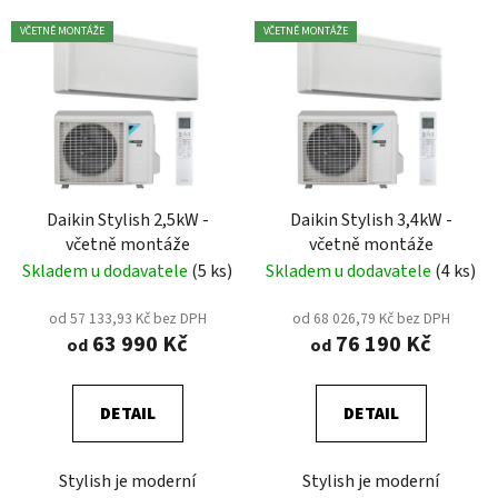
V
p
VČETNĚ MONTÁŽE
VČETNĚ MONTÁŽE
ý
r
p
o
i
d
s
u
p
k
r
t
Daikin Stylish 2,5kW -
Daikin Stylish 3,4kW -
o
ů
včetně montáže
včetně montáže
d
Skladem u dodavatele
(5 ks)
Skladem u dodavatele
(4 ks)
u
k
od 57 133,93 Kč bez DPH
od 68 026,79 Kč bez DPH
t
63 990 Kč
76 190 Kč
od
od
ů
DETAIL
DETAIL
Stylish je moderní
Stylish je moderní