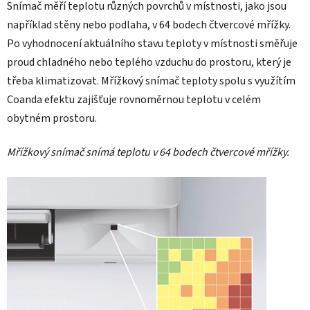
Snímač měří teplotu různých povrchů v místnosti, jako jsou
například stěny nebo podlaha, v 64 bodech čtvercové mřížky.
Po vyhodnocení aktuálního stavu teploty v místnosti směřuje
proud chladného nebo teplého vzduchu do prostoru, který je
třeba klimatizovat. Mřížkový snímač teploty spolu s využítím
Coanda efektu zajišťuje rovnoměrnou teplotu v celém
obytném prostoru.
Mřížkový snímač snímá teplotu v 64 bodech čtvercové mřížky.