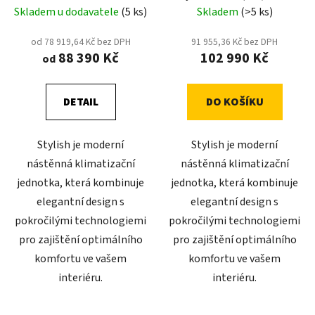
včetně montáže
Skladem u dodavatele
(5 ks)
Skladem
(>5 ks)
od 78 919,64 Kč bez DPH
91 955,36 Kč bez DPH
88 390 Kč
102 990 Kč
od
DETAIL
DO KOŠÍKU
Stylish je moderní
Stylish je moderní
nástěnná klimatizační
nástěnná klimatizační
jednotka, která kombinuje
jednotka, která kombinuje
elegantní design s
elegantní design s
pokročilými technologiemi
pokročilými technologiemi
pro zajištění optimálního
pro zajištění optimálního
komfortu ve vašem
komfortu ve vašem
interiéru.
interiéru.