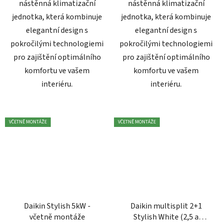
nástěnná klimatizační
nástěnná klimatizační
jednotka, která kombinuje
jednotka, která kombinuje
elegantní design s
elegantní design s
pokročilými technologiemi
pokročilými technologiemi
pro zajištění optimálního
pro zajištění optimálního
komfortu ve vašem
komfortu ve vašem
interiéru.
interiéru.
VČETNĚ MONTÁŽE
VČETNĚ MONTÁŽE
Daikin Stylish 5kW -
Daikin multisplit 2+1
včetně montáže
Stylish White (2,5 a