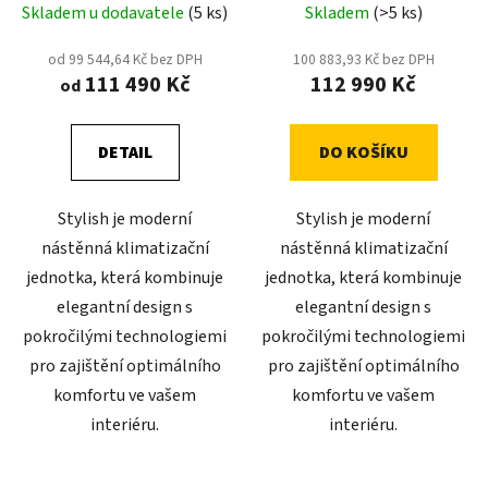
3,5kW) - včetně montáže
Skladem u dodavatele
(5 ks)
Skladem
(>5 ks)
od 99 544,64 Kč bez DPH
100 883,93 Kč bez DPH
111 490 Kč
112 990 Kč
od
DETAIL
DO KOŠÍKU
Stylish je moderní
Stylish je moderní
nástěnná klimatizační
nástěnná klimatizační
jednotka, která kombinuje
jednotka, která kombinuje
elegantní design s
elegantní design s
pokročilými technologiemi
pokročilými technologiemi
pro zajištění optimálního
pro zajištění optimálního
komfortu ve vašem
komfortu ve vašem
interiéru.
interiéru.