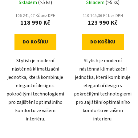
včetně montáže
včetně montáže
Skladem
(>5 ks)
Skladem
(>5 ks)
106 241,07 Kč bez DPH
110 705,36 Kč bez DPH
118 990 Kč
123 990 Kč
DO KOŠÍKU
DO KOŠÍKU
Stylish je moderní
Stylish je moderní
nástěnná klimatizační
nástěnná klimatizační
jednotka, která kombinuje
jednotka, která kombinuje
elegantní design s
elegantní design s
pokročilými technologiemi
pokročilými technologiemi
pro zajištění optimálního
pro zajištění optimálního
komfortu ve vašem
komfortu ve vašem
interiéru.
interiéru.