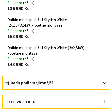
Skladem
(>5 ks)
186 990 Kč
Daikin multisplit 3+1 Stylish White
(2x2,5+3,5kW) - včetně montáže
Skladem
(>5 ks)
153 990 Kč
Daikin multisplit 3+1 Stylish White (3x2,5kW)
- včetně montáže
Skladem
(>5 ks)
143 990 Kč
Ř
Řadit podle:
Nejlevnější
a
z
e
OTEVŘÍT FILTR
n
í