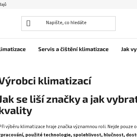
dajů
limatizace
Servis a čištění klimatizace
Jak vy
Výrobci klimatizací
Jak se liší značky a jak vyb
kvality
Při výběru klimatizace hraje značka významnou roli. Nejde pouze 
zpracování, použité technologie, spolehlivost, hlučnost, dos