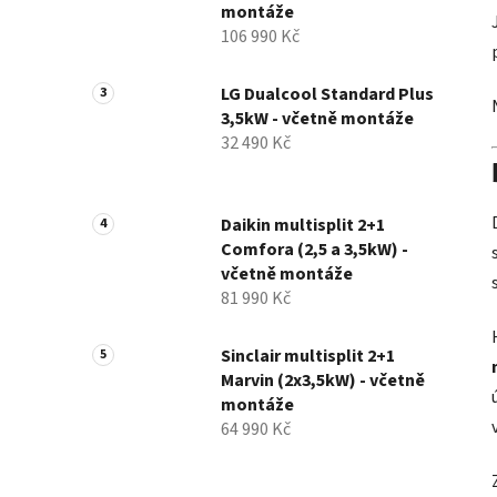
montáže
p
106 990 Kč
a
n
LG Dualcool Standard Plus
e
3,5kW - včetně montáže
l
32 490 Kč
Daikin multisplit 2+1
Comfora (2,5 a 3,5kW) -
včetně montáže
81 990 Kč
Sinclair multisplit 2+1
Marvin (2x3,5kW) - včetně
montáže
64 990 Kč