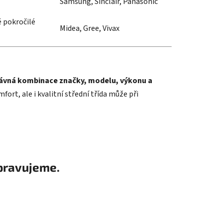
Samsung, Sinclair, Panasonic
ě pokročilé
Midea, Gree, Vivax
ávná kombinace značky, modelu, výkonu a
rt, ale i kvalitní střední třída může při
pravujeme.