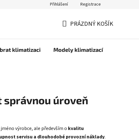
Přihlášení
Registrace
PRÁZDNÝ KOŠÍK
NÁKUPNÍ
KOŠÍK
brat klimatizaci
Modely klimatizací
Technolo
rat správnou úroveň
o jméno výrobce, ale především o
kvalitu
tupnost servisu a dlouhodobé provozní náklady
.