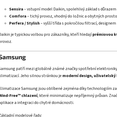
Sensira
– vstupní model Daikin, spolehlivý základ s důrazem
Comfora
– tichý provoz, vhodný do ložnic a obytných prosto
Perfera / Stylish
– vyšší třída s pokročilou filtrací, designem
Daikin je typickou volbou pro zákazníky, kteří hledají
prémiovou k
provoz.
Samsung
Samsung patří mezi globálně známé značky spotřební elektroniky a
klimatizací. Jeho silnou stránkou je
moderní design, uživatelský
Klimatizace Samsung jsou oblíbené zejména díky technologiím za
Wind-Free™ chlazení
, které minimalizuje nepříjemný průvan. Znač
aplikace a integraci do chytré domácnosti.
Základní modelové řady: