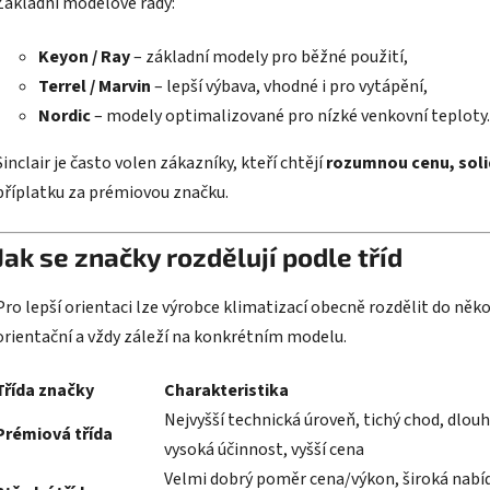
Základní modelové řady:
Keyon / Ray
– základní modely pro běžné použití,
Terrel / Marvin
– lepší výbava, vhodné i pro vytápění,
Nordic
– modely optimalizované pro nízké venkovní teploty.
Sinclair je často volen zákazníky, kteří chtějí
rozumnou cenu, soli
příplatku za prémiovou značku.
Jak se značky rozdělují podle tříd
Pro lepší orientaci lze výrobce klimatizací obecně rozdělit do někol
orientační a vždy záleží na konkrétním modelu.
Třída značky
Charakteristika
Nejvyšší technická úroveň, tichý chod, dlou
Prémiová třída
vysoká účinnost, vyšší cena
Velmi dobrý poměr cena/výkon, široká nabí