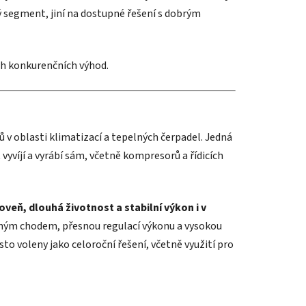
vý segment, jiní na dostupné řešení s dobrým
ch konkurenčních výhod.
 v oblasti klimatizací a tepelných čerpadel. Jedná
vyvíjí a vyrábí sám, včetně kompresorů a řídicích
veň, dlouhá životnost a stabilní výkon i v
ichým chodem, přesnou regulací výkonu a vysokou
asto voleny jako celoroční řešení, včetně využití pro