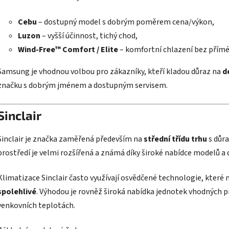
Cebu
– dostupný model s dobrým poměrem cena/výkon,
Luzon
– vyšší účinnost, tichý chod,
Wind-Free™ Comfort / Elite
– komfortní chlazení bez přímé
Samsung je vhodnou volbou pro zákazníky, kteří kladou důraz na
d
značku s dobrým jménem a dostupným servisem.
Sinclair
Sinclair je značka zaměřená především na
střední třídu trhu
s důr
prostředí je velmi rozšířená a známá díky široké nabídce modelů a 
Klimatizace Sinclair často využívají osvědčené technologie, které 
spolehlivé
. Výhodou je rovněž široká nabídka jednotek vhodných 
venkovních teplotách.