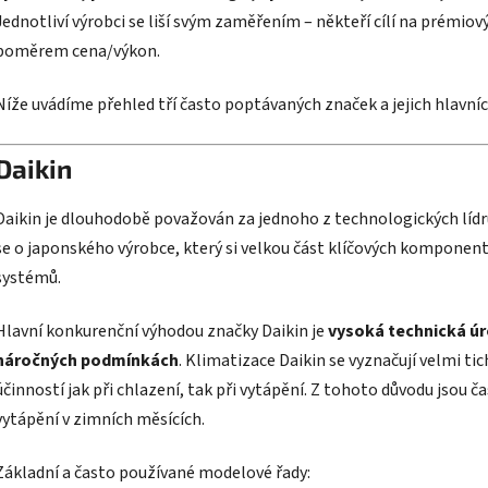
Jednotliví výrobci se liší svým zaměřením – někteří cílí na prémio
poměrem cena/výkon.
Níže uvádíme přehled tří často poptávaných značek a jejich hlavní
Daikin
Daikin je dlouhodobě považován za jednoho z technologických lídrů
se o japonského výrobce, který si velkou část klíčových komponent 
systémů.
Hlavní konkurenční výhodou značky Daikin je
vysoká technická úro
náročných podmínkách
. Klimatizace Daikin se vyznačují velmi t
účinností jak při chlazení, tak při vytápění. Z tohoto důvodu jsou č
vytápění v zimních měsících.
Základní a často používané modelové řady: