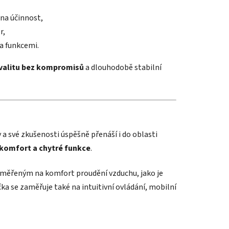
 na účinnost,
r,
 a funkcemi.
valitu bez kompromisů
a dlouhodobě stabilní
 své zkušenosti úspěšně přenáší i do oblasti
 komfort a chytré funkce
.
měřeným na komfort proudění vzduchu, jako je
ka se zaměřuje také na intuitivní ovládání, mobilní