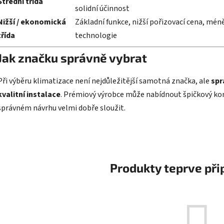
Střední třída
solidní účinnost
Nižší / ekonomická
Základní funkce, nižší pořizovací cena, mén
třída
technologie
Jak značku správně vybrat
Při výběru klimatizace není nejdůležitější samotná značka, ale
spr
kvalitní instalace
. Prémiový výrobce může nabídnout špičkový komfo
správném návrhu velmi dobře sloužit.
Produkty teprve při