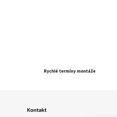
Rychlé termíny montáže
Z
á
Kontakt
p