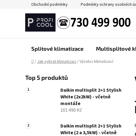
Přejít
Obchodní podmínky
Podmínky ochrany osobních ú
na
obsah
Splitové klimatizace
Multisplitové k
Domů
/
Jak vybrat klimatizaci
/
Výrobci klimatizací
P
Top 5 produktů
o
s
Daikin multisplit 2+1 Stylish
t
White (2x2kW) - včetně
r
montáže
a
101 490 Kč
n
n
Daikin multisplit 2+1 Stylish
White (2 a 3,5kW) - včetně
í