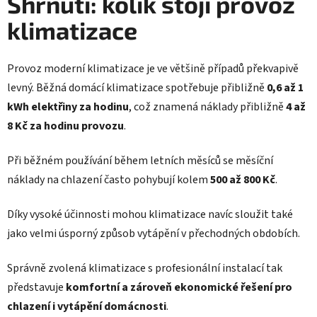
Shrnutí: kolik stojí provoz
klimatizace
Provoz moderní klimatizace je ve většině případů překvapivě
levný. Běžná domácí klimatizace spotřebuje přibližně
0,6 až 1
kWh elektřiny za hodinu
, což znamená náklady přibližně
4 až
8 Kč za hodinu provozu
.
Při běžném používání během letních měsíců se měsíční
náklady na chlazení často pohybují kolem
500 až 800 Kč
.
Díky vysoké účinnosti mohou klimatizace navíc sloužit také
jako velmi úsporný způsob vytápění v přechodných obdobích.
Správně zvolená klimatizace s profesionální instalací tak
představuje
komfortní a zároveň ekonomické řešení pro
chlazení i vytápění domácnosti
.