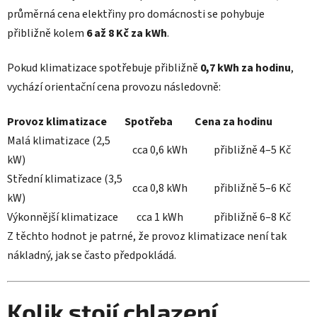
průměrná cena elektřiny pro domácnosti se pohybuje
přibližně kolem
6 až 8 Kč za kWh
.
Pokud klimatizace spotřebuje přibližně
0,7 kWh za hodinu
,
vychází orientační cena provozu následovně:
Provoz klimatizace
Spotřeba
Cena za hodinu
Malá klimatizace (2,5
cca 0,6 kWh
přibližně 4–5 Kč
kW)
Střední klimatizace (3,5
cca 0,8 kWh
přibližně 5–6 Kč
kW)
Výkonnější klimatizace
cca 1 kWh
přibližně 6–8 Kč
Z těchto hodnot je patrné, že provoz klimatizace není tak
nákladný, jak se často předpokládá.
Kolik stojí chlazení