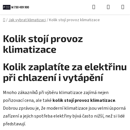
Přejít
Hledat
NÁKUPN
na
KOŠÍK
obsah
Domů
/
Jak vybrat klimatizaci
/
Kolik stojí provoz klimatizace
Kolik stojí provoz
klimatizace
Kolik zaplatíte za elektřinu
při chlazení i vytápění
Mnoho zákazníků při výběru klimatizace zajímá nejen
pořizovací cena, ale také
kolik stojí provoz klimatizace
.
Dobrou zprávou je, že moderní klimatizace jsou velmi úsporná
zařízení a jejich spotřeba elektřiny bývá často nižší, než si lidé
představují.