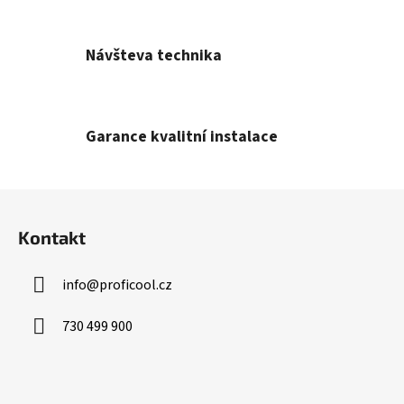
Návšteva technika
Garance kvalitní instalace
Z
á
Kontakt
p
a
info
@
proficool.cz
t
í
730 499 900