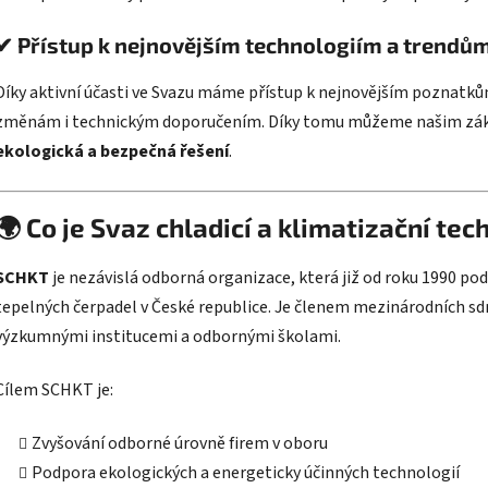
✔ Přístup k nejnovějším technologiím a trendů
Díky aktivní účasti ve Svazu máme přístup k nejnovějším poznatk
změnám i technickým doporučením. Díky tomu můžeme našim zá
ekologická a bezpečná řešení
.
🌍 Co je Svaz chladicí a klimatizační tec
SCHKT
je nezávislá odborná organizace, která již od roku 1990 po
tepelných čerpadel v České republice. Je členem mezinárodních sd
výzkumnými institucemi a odbornými školami.
Cílem SCHKT je:
Zvyšování odborné úrovně firem v oboru
Podpora ekologických a energeticky účinných technologií