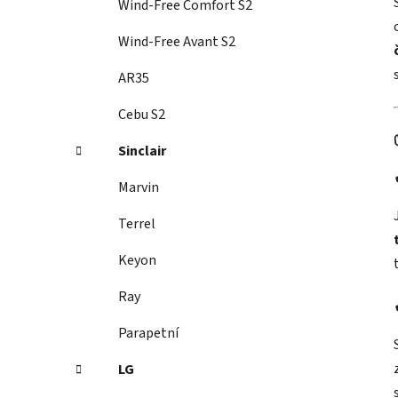
Wind-Free Comfort S2
p
a
Wind-Free Avant S2
n
AR35
e
l
Cebu S2
Sinclair
Marvin
Terrel
Keyon
Ray
Parapetní
LG