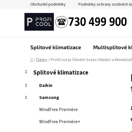
Přejít
Obchodní podmínky
Podmínky ochrany osobních ú
na
obsah
Splitové klimatizace
Multisplitové k
Domů
/
Články
/
ProfiCool je členem Svazu chladicí a klimatiza
P
K
Přeskočit
Splitové klimatizace
a
kategorie
o
t
s
Daikin
e
t
g
Samsung
r
o
a
r
WindFree Première
i
n
e
WindFree Première+
n
í