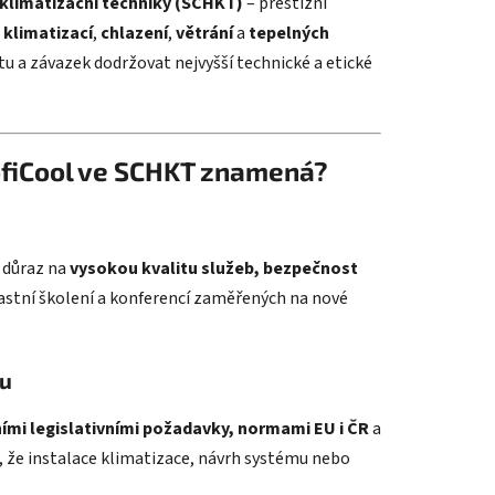
 klimatizační techniky (SCHKT)
– prestižní
i
klimatizací
,
chlazení
,
větrání
a
tepelných
itu a závazek dodržovat nejvyšší technické a etické
rofiCool ve SCHKT znamená?
 důraz na
vysokou kvalitu služeb, bezpečnost
účastní školení a konferencí zaměřených na nové
xu
ími legislativními požadavky, normami EU i ČR
a
, že instalace klimatizace, návrh systému nebo