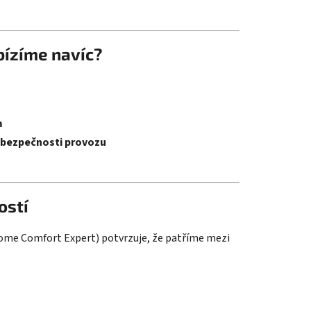
bízíme navíc?
m
 a bezpečnosti provozu
ostí
me Comfort Expert) potvrzuje, že patříme mezi