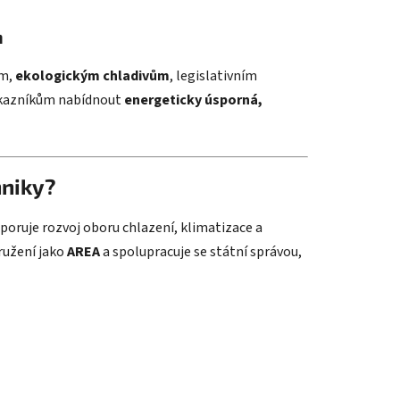
m
ům,
ekologickým chladivům
, legislativním
kazníkům nabídnout
energeticky úsporná,
hniky?
dporuje rozvoj oboru chlazení, klimatizace a
ružení jako
AREA
a spolupracuje se státní správou,