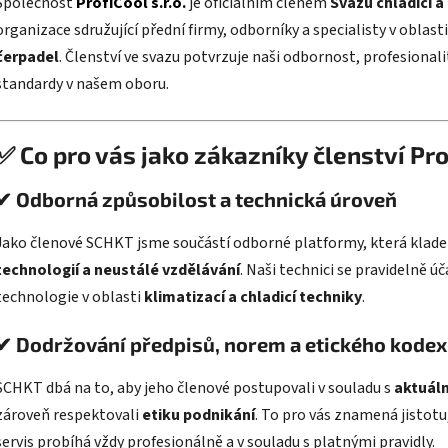
Společnost
ProfiCool s.r.o.
je oficiálním členem
Svazu chladicí a
organizace sdružující přední firmy, odborníky a specialisty v oblast
čerpadel
. Členství ve svazu potvrzuje naši odbornost, profesional
standardy v našem oboru.
✅ Co pro vás jako zákazníky členství P
✔ Odborná způsobilost a technická úroveň
Jako členové SCHKT jsme součástí odborné platformy, která klade
technologií a neustálé vzdělávání
. Naši technici se pravidelně 
technologie v oblasti
klimatizací a chladicí techniky
.
✔ Dodržování předpisů, norem a etického kode
SCHKT dbá na to, aby jeho členové postupovali v souladu s
aktuáln
zároveň respektovali
etiku podnikání
. To pro vás znamená jistotu
servis probíhá vždy profesionálně a v souladu s platnými pravidly.