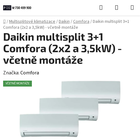
Přejít
Hledat
NÁKUPN
na
KOŠÍK
obsah
Domů
/
Multisplitové klimatizace
/
Daikin
/
Comfora
/
Daikin multisplit 3+1
Comfora (2x2 a 3,5kW) - včetně montáže
Daikin multisplit 3+1
Comfora (2x2 a 3,5kW) -
včetně montáže
Značka:
Comfora
VČETNĚ MONTÁŽE