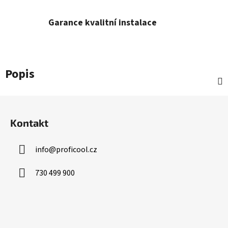
Garance kvalitní instalace
Popis
Z
á
Kontakt
p
a
info
@
proficool.cz
t
í
730 499 900