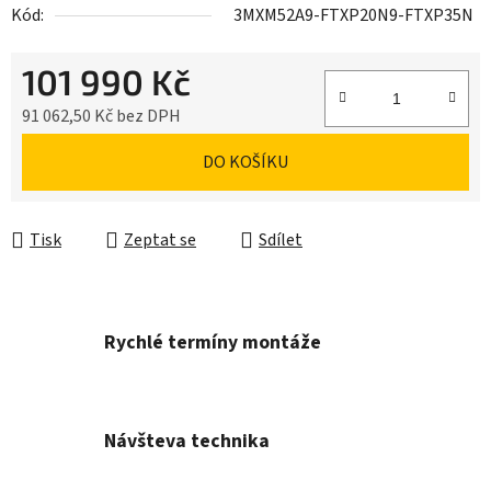
Kód:
3MXM52A9-FTXP20N9-FTXP35N
101 990 Kč
91 062,50 Kč bez DPH
Měrná cena:
DO KOŠÍKU
Tisk
Zeptat se
Sdílet
Rychlé termíny montáže
Návšteva technika