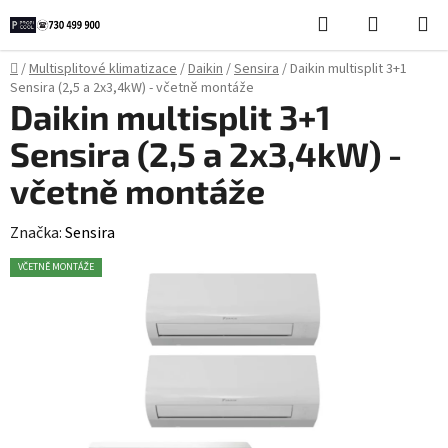
Přejít
Hledat
NÁKUPN
na
KOŠÍK
obsah
Domů
/
Multisplitové klimatizace
/
Daikin
/
Sensira
/
Daikin multisplit 3+1
Sensira (2,5 a 2x3,4kW) - včetně montáže
Daikin multisplit 3+1
Sensira (2,5 a 2x3,4kW) -
včetně montáže
Značka:
Sensira
VČETNĚ MONTÁŽE