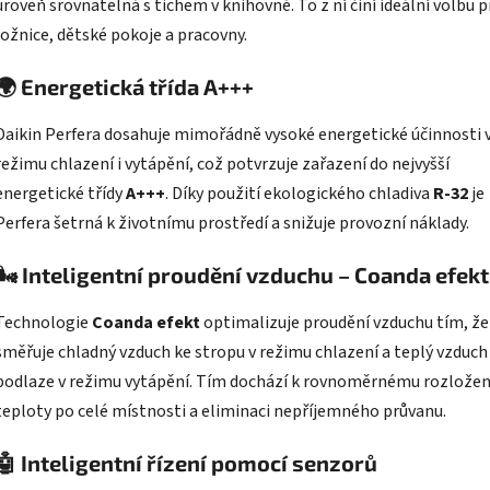
úroveň srovnatelná s tichem v knihovně. To z ní činí ideální volbu p
ložnice, dětské pokoje a pracovny.
🌍
Energetická třída A+++
Daikin Perfera dosahuje mimořádně vysoké energetické účinnosti 
režimu chlazení i vytápění, což potvrzuje zařazení do nejvyšší
energetické třídy
A+++
. Díky použití ekologického chladiva
R-32
je
Perfera šetrná k životnímu prostředí a snižuje provozní náklady.
🌬️
Inteligentní proudění vzduchu – Coanda efekt
Technologie
Coanda efekt
optimalizuje proudění vzduchu tím, že
směřuje chladný vzduch ke stropu v režimu chlazení a teplý vzduch
podlaze v režimu vytápění. Tím dochází k rovnoměrnému rozložen
teploty po celé místnosti a eliminaci nepříjemného průvanu.
🤖
Inteligentní řízení pomocí senzorů