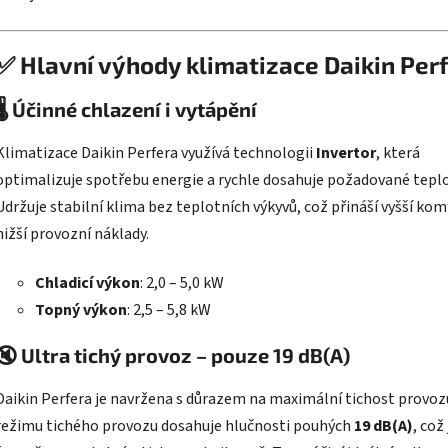
✅
Hlavní výhody klimatizace Daikin Per
🌡️
Účinné chlazení i vytápění
Klimatizace Daikin Perfera využívá technologii
Invertor
, která
optimalizuje spotřebu energie a rychle dosahuje požadované teplo
Udržuje stabilní klima bez teplotních výkyvů, což přináší vyšší kom
nižší provozní náklady.
Chladicí výkon
: 2,0 – 5,0 kW
Topný výkon
: 2,5 – 5,8 kW
🔇
Ultra tichý provoz – pouze 19 dB(A)
Daikin Perfera je navržena s důrazem na maximální tichost provozu
režimu tichého provozu dosahuje hlučnosti pouhých
19 dB(A)
, což 