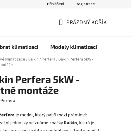
Přihlášení
Registrace
PRÁZDNÝ KOŠÍK
NÁKUPNÍ
KOŠÍK
brat klimatizaci
Modely klimatizací
Technolo
ové klimatizace
/
Daikin
/
Perfera
/
Daikin Perfera 5kW -
montáže
kin Perfera 5kW -
etně montáže
:
Perfera
Perfera
je model, který patří mezi prémiové
zační jednotky od známé značky
Daikin
, která je
ána pro svou kvalitu a spolehlivost. Tento model