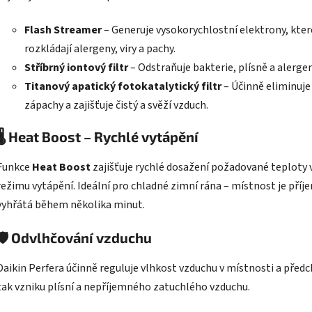
Flash Streamer
– Generuje vysokorychlostní elektrony, kter
rozkládají alergeny, viry a pachy.
Stříbrný iontový filtr
– Odstraňuje bakterie, plísně a alergen
Titanový apatický fotokatalytický filtr
– Účinně eliminuje
zápachy a zajišťuje čistý a svěží vzduch.
🌡️
Heat Boost – Rychlé vytápění
Funkce
Heat Boost
zajišťuje rychlé dosažení požadované teploty 
režimu vytápění. Ideální pro chladné zimní rána – místnost je pří
vyhřátá během několika minut.
🛡️
Odvlhčování vzduchu
Daikin Perfera účinně reguluje vlhkost vzduchu v místnosti a předc
tak vzniku plísní a nepříjemného zatuchlého vzduchu.