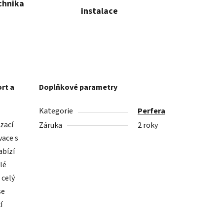
chnika
instalace
rt a
Doplňkové parametry
Kategorie
Perfera
zací
Záruka
2 roky
vace s
abízí
lé
 celý
se
í