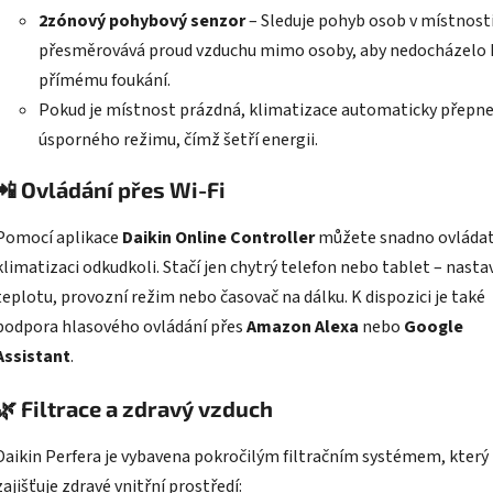
2zónový pohybový senzor
– Sleduje pohyb osob v místnosti
přesměrovává proud vzduchu mimo osoby, aby nedocházelo 
přímému foukání.
Pokud je místnost prázdná, klimatizace automaticky přepne
úsporného režimu, čímž šetří energii.
📲
Ovládání přes Wi-Fi
Pomocí aplikace
Daikin Online Controller
můžete snadno ovláda
klimatizaci odkudkoli. Stačí jen chytrý telefon nebo tablet – nasta
teplotu, provozní režim nebo časovač na dálku. K dispozici je také
podpora hlasového ovládání přes
Amazon Alexa
nebo
Google
Assistant
.
🌿
Filtrace a zdravý vzduch
Daikin Perfera je vybavena pokročilým filtračním systémem, který
zajišťuje zdravé vnitřní prostředí: