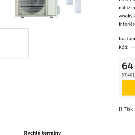
nabízí p
vysoký 
interiér
Dostup
Kód:
64
57 401
Měrná 
Tisk
Rychlé termíny