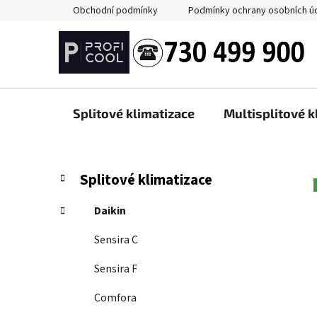
Přejít
Obchodní podmínky
Podmínky ochrany osobních ú
na
obsah
Splitové klimatizace
Multisplitové k
P
K
Přeskočit
Splitové klimatizace
a
kategorie
o
t
s
Daikin
e
t
g
Sensira C
r
o
a
r
Sensira F
i
n
e
Comfora
n