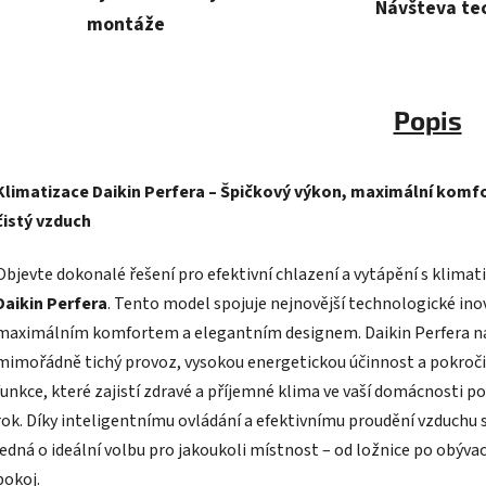
Návšteva te
montáže
Popis
Klimatizace Daikin Perfera – Špičkový výkon, maximální komfo
čistý vzduch
Objevte dokonalé řešení pro efektivní chlazení a vytápění s klimati
Daikin Perfera
. Tento model spojuje nejnovější technologické ino
maximálním komfortem a elegantním designem. Daikin Perfera n
mimořádně tichý provoz, vysokou energetickou účinnost a pokroči
funkce, které zajistí zdravé a příjemné klima ve vaší domácnosti po
rok. Díky inteligentnímu ovládání a efektivnímu proudění vzduchu 
jedná o ideální volbu pro jakoukoli místnost – od ložnice po obývac
pokoj.