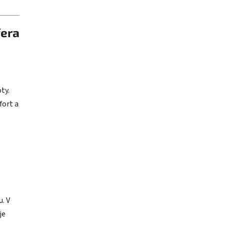
fera
ty.
fort a
. V
je