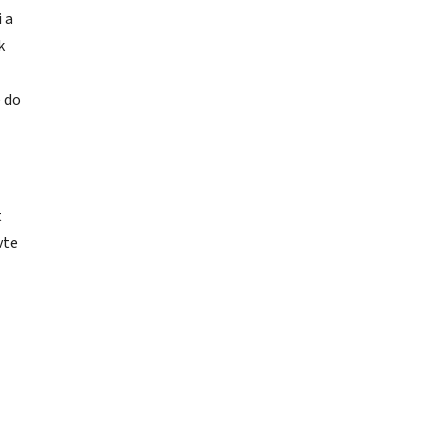
 a
k
 do
t
vte