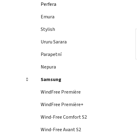
í
Perfera
p
a
Emura
n
Stylish
e
l
Ururu Sarara
Parapetní
Nepura
Samsung
WindFree Première
WindFree Première+
Wind-Free Comfort S2
Wind-Free Avant S2