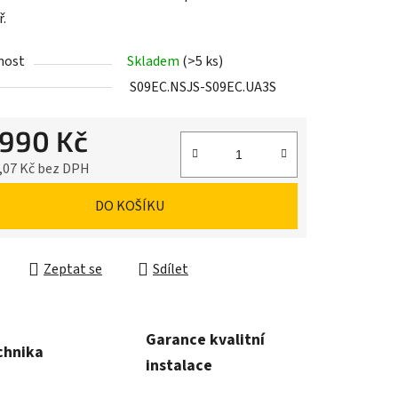
ř.
nost
Skladem
(>5 ks)
S09EC.NSJS-S09EC.UA3S
 990 Kč
,07 Kč bez DPH
cena:
DO KOŠÍKU
Zeptat se
Sdílet
Garance kvalitní
chnika
instalace