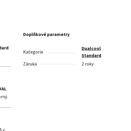
Doplňkové parametry
dard
Dualcool
Kategorie
Standard
Záruka
2 roky
UAL
rný.
A v