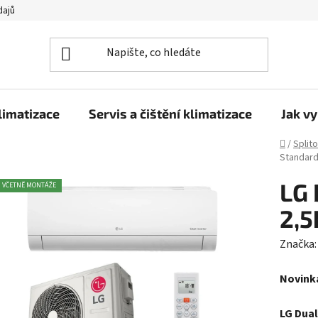
dajů
limatizace
Servis a čištění klimatizace
Jak vy
Domů
/
Split
Standard
LG 
VČETNĚ MONTÁŽE
2,5
Značka
Novink
LG Dua