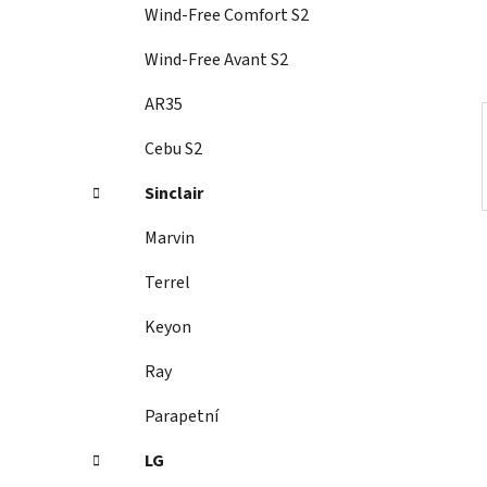
í
Wind-Free Comfort S2
p
a
Wind-Free Avant S2
n
AR35
e
l
Cebu S2
Sinclair
Marvin
Terrel
Keyon
Ray
Parapetní
LG