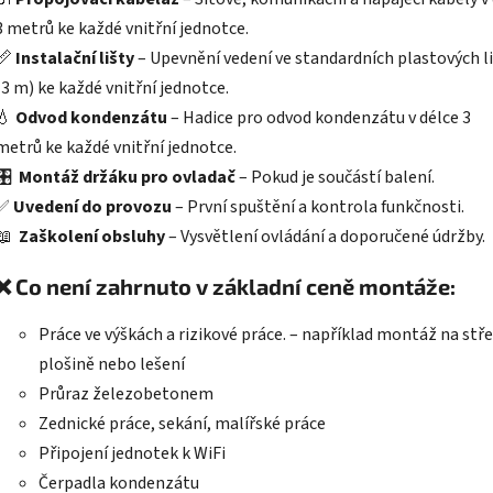
3 metrů ke každé vnitřní jednotce.
📏
Instalační lišty
– Upevnění vedení ve standardních plastových l
(3 m) ke každé vnitřní jednotce.
💧
Odvod kondenzátu
– Hadice pro odvod kondenzátu v délce 3
metrů ke každé vnitřní jednotce.
🎛️
Montáž držáku pro ovladač
– Pokud je součástí balení.
✅
Uvedení do provozu
– První spuštění a kontrola funkčnosti.
📖
Zaškolení obsluhy
– Vysvětlení ovládání a doporučené údržby.
❌
Co není zahrnuto v základní ceně montáže:
Práce ve výškách a rizikové práce. – například montáž na stře
plošině nebo lešení
Průraz železobetonem
Zednické práce, s
ekání, m
alířské práce
Připojení jednotek k WiFi
Čerpadla kondenzátu