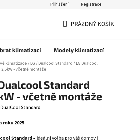
Přihlášení
Registrace
PRÁZDNÝ KOŠÍK
NÁKUPNÍ
KOŠÍK
brat klimatizaci
Modely klimatizací
Technolo
ové klimatizace
/
LG
/
Dualcool Standard
/
LG Dualcool
 2,5kW - včetně montáže
Dualcool Standard
kW - včetně montáže
:
DualCool Standard
a roku 2025
lcool Standard –
ideální volba pro váš domov i