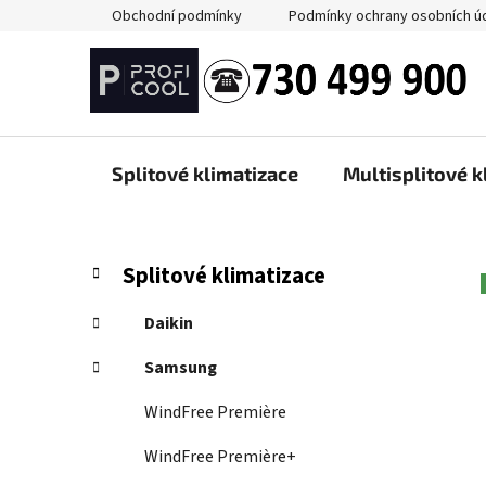
Přejít
Obchodní podmínky
Podmínky ochrany osobních ú
na
obsah
Splitové klimatizace
Multisplitové k
P
K
Přeskočit
Splitové klimatizace
a
kategorie
o
t
s
Daikin
e
t
g
Samsung
r
o
a
r
WindFree Première
i
n
e
WindFree Première+
n