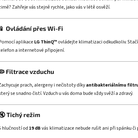
zimě? Zahřeje vás stejně rychle, jako vás v létě osvěží.
📱
Ovládání přes Wi-Fi
Pomocí aplikace
LG ThinQ™
ovládejte klimatizaci odkudkoliv. Stač
telefon a internetové připojení.
🦠
Filtrace vzduchu
Zachycuje prach, alergeny i nečistoty díky
antibakteriálnímu filtr
který se snadno čistí. Vzduch u vás doma bude vždy svěží a zdravý.
🔇
Tichý režim
S hlučností od
19 dB
vás klimatizace nebude rušit ani při spánku či 