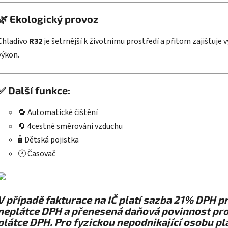
🌿
Ekologický provoz
Chladivo
R32
je šetrnější k životnímu prostředí a přitom zajišťuje 
výkon.
✅
Další funkce:
🔁 Automatické čištění
🔄 4cestné směrování vzduchu
🔒 Dětská pojistka
🕐 Časovač
V případě fakturace na IČ platí sazba 21% DPH p
neplátce DPH a přenesená daňová povinnost pr
plátce DPH. Pro fyzickou nepodnikající osobu pl