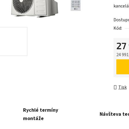
kancelá
Dostup
Kód:
27
24 991
Měrná 
Tisk
Rychlé termíny
Návšteva te
montáže