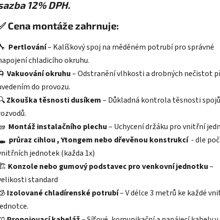
sazba 12% DPH.
✅
Cena montáže zahrnuje:
🔧
Pertlování
– Kalíškový spoj na měděném potrubí pro správné
napojení chladicího okruhu.
🌀
Vakuování okruhu
– Odstranění vlhkosti a drobných nečistot p
uvedením do provozu.
🔍
Zkouška těsnosti dusíkem
– Důkladná kontrola těsnosti spojů
rozvodů.
🧱
Montáž instalačního plechu
– Uchycení držáku pro vnitřní jed
🕳️
průraz cihlou , Ytongem nebo dřevěnou konstrukcí
- dle po
vnitřních jednotek (každa 1x)
🏗️
Konzole nebo gumový podstavec pro venkovní jednotku
–
velikosti standard
🧊
Izolované chladírenské potrubí
– V délce 3 metrů ke každé vni
jednotce.
🔌
Propojovací kabeláž
– Síťové, komunikační a napájecí kabely v