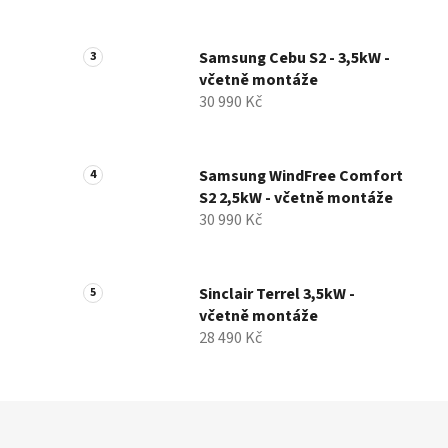
Samsung Cebu S2 - 3,5kW -
včetně montáže
30 990 Kč
Samsung WindFree Comfort
S2 2,5kW - včetně montáže
30 990 Kč
Sinclair Terrel 3,5kW -
včetně montáže
28 490 Kč
Z