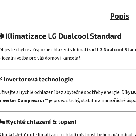
Popis
❄️ Klimatizace LG Dualcool Standard
Objevte chytré a úsporné chlazení s klimatizací
LG Dualcool Stan
– ideální volba pro váš domov i kancelář.
⚡
Invertorová technologie
Užívejte si rychlé ochlazení bez zbytečné spotřeby energie. Díky
D
Inverter Compressor™
je provoz tichý, stabilní a mimořádně úspo
🌬️
Rychlé chlazení & topení
S funkcí
Jet Cool
klimatizace ochladí místnost během pár minut. 