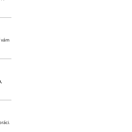
í vám
u
,
práci.