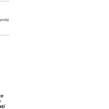
vysoký
ro
o
atí