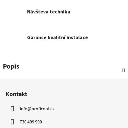
Návšteva technika
Garance kvalitní instalace
Popis
Z
á
Kontakt
p
a
info
@
proficool.cz
t
í
730 499 900