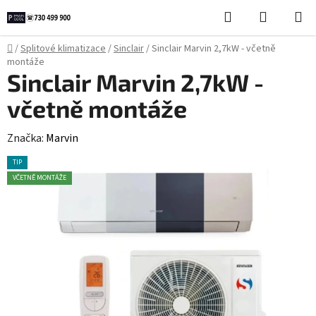
Přejít
Hledat
NÁKUPN
na
KOŠÍK
obsah
Domů
/
Splitové klimatizace
/
Sinclair
/
Sinclair Marvin 2,7kW - včetně
montáže
Sinclair Marvin 2,7kW -
včetně montáže
Značka:
Marvin
TIP
VČETNĚ MONTÁŽE