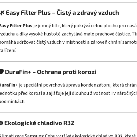
🌿
Easy Filter Plus – Čistý a zdravý vzduch
Easy Filter Plus
je jemný filtr, který pokrývá celou plochu pro nas
vzduchu a díky vysoké hustotě zachytává malé prachové částice.
T
pomáhá udržovat čistý vzduch v místnosti a zároveň chrání samot
zařízení.
​
🛡️
DuraFin+ – Ochrana proti korozi
DuraFin+
je speciální povrchová úprava kondenzátoru, která chrán
jednotku před korozí a zajišťuje její dlouhou životnost i v náročnýc
podmínkách.
​
❄️
Ekologické chladivo R32
Klimatizace Samsung Cebu využívá ekologické chladivo
R32
, které 