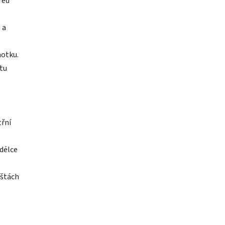
řed
 a
notku.
čtu
třní
 délce
ištách