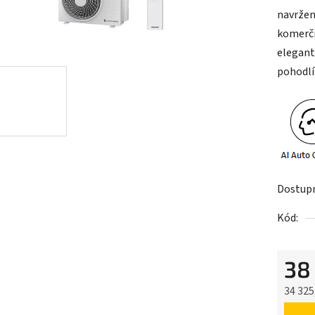
navržen
komerčn
elegant
pohodlí 
Dostup
Kód:
38
34 325
Měrná 