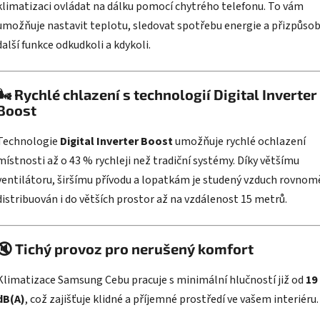
klimatizaci ovládat na dálku pomocí chytrého telefonu.
To vám
umožňuje nastavit teplotu, sledovat spotřebu energie a přizpůsob
další funkce odkudkoli a kdykoli.
​
🌬️
Rychlé chlazení s technologií Digital Inverter
Boost
Technologie
Digital Inverter Boost
umožňuje rychlé ochlazení
místnosti až o 43 % rychleji než tradiční systémy.
Díky většímu
ventilátoru, širšímu přívodu a lopatkám je studený vzduch rovnom
distribuován i do větších prostor až na vzdálenost 15 metrů.
​
🔇
Tichý provoz pro nerušený komfort
Klimatizace Samsung Cebu pracuje s minimální hlučností již od
19
dB(A)
, což zajišťuje klidné a příjemné prostředí ve vašem interiéru.