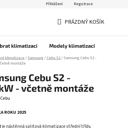
Přihlášení
Registrace
PRÁZDNÝ KOŠÍK
NÁKUPNÍ
KOŠÍK
brat klimatizaci
Modely klimatizací
Technolo
ové klimatizace
/
Samsung
/
Cebu S2
/
Samsung Cebu S2 -
včetně montáže
sung Cebu S2 -
kW - včetně montáže
:
Cebu
A ROKU 2025
2
je nástěnná splitová klimatizace střední třídy,