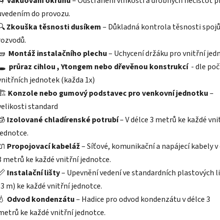
🌀
Vakuování okruhu
– Odstranění vlhkosti a drobných nečistot p
uvedením do provozu.
🔍
Zkouška těsnosti dusíkem
– Důkladná kontrola těsnosti spojů
rozvodů.
🧱
Montáž instalačního plechu
– Uchycení držáku pro vnitřní jed
🕳️
průraz cihlou , Ytongem nebo dřevěnou konstrukcí
- dle po
vnitřních jednotek (každa 1x)
🏗️
Konzole nebo gumový podstavec pro venkovní jednotku
–
velikosti standard
🧊
Izolované chladírenské potrubí
– V délce 3 metrů ke každé vni
jednotce.
🔌
Propojovací kabeláž
– Síťové, komunikační a napájecí kabely v
3 metrů ke každé vnitřní jednotce.
📏
Instalační lišty
– Upevnění vedení ve standardních plastových l
(3 m) ke každé vnitřní jednotce.
💧
Odvod kondenzátu
– Hadice pro odvod kondenzátu v délce 3
metrů ke každé vnitřní jednotce.