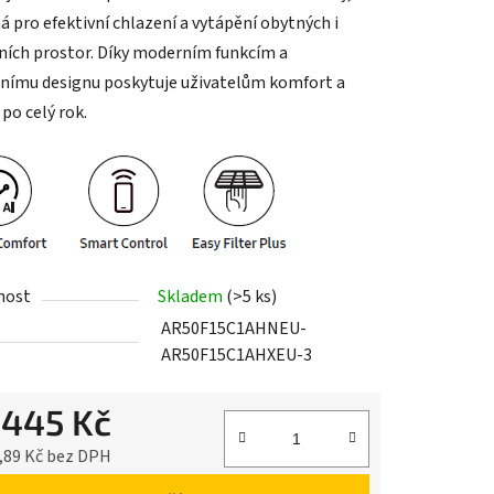
á pro efektivní chlazení a vytápění obytných i
ích prostor. Díky moderním funkcím a
nímu designu poskytuje uživatelům komfort a
po celý rok.
nost
Skladem
(>5 ks)
AR50F15C1AHNEU-
AR50F15C1AHXEU-3
 445 Kč
,89 Kč bez DPH
cena: