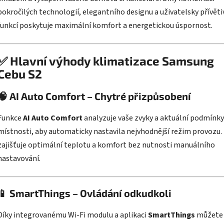
pokročilých technologií, elegantního designu a uživatelsky přívěti
funkcí poskytuje maximální komfort a energetickou úspornost.
✅
Hlavní výhody klimatizace Samsung
Cebu S2
🧠
AI Auto Comfort – Chytré přizpůsobení
Funkce
AI Auto Comfort
analyzuje vaše zvyky a aktuální podmínky
místnosti, aby automaticky nastavila nejvhodnější režim provozu.
zajišťuje optimální teplotu a komfort bez nutnosti manuálního
nastavování.
​
📱
SmartThings – Ovládání odkudkoli
Díky integrovanému Wi-Fi modulu a aplikaci
SmartThings
můžete