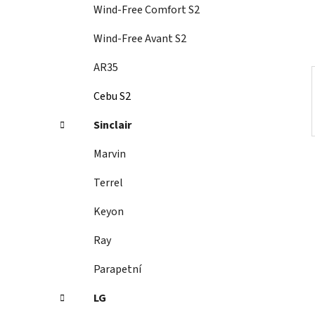
í
Wind-Free Comfort S2
p
a
Wind-Free Avant S2
n
AR35
e
l
Cebu S2
Sinclair
Marvin
Terrel
Keyon
Ray
Parapetní
LG