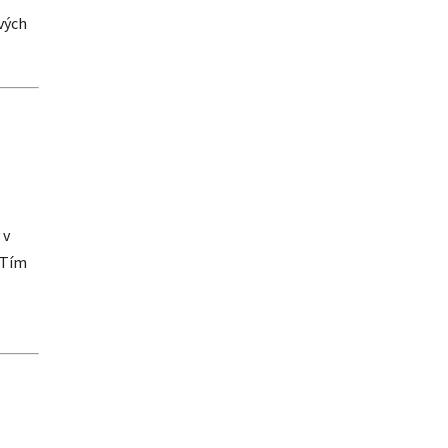
vých
 v
Tím