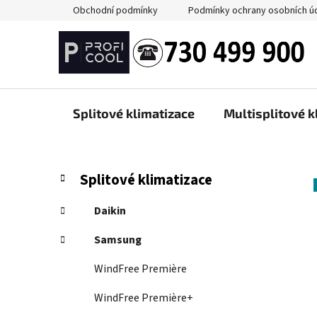
Přejít
Obchodní podmínky
Podmínky ochrany osobních ú
na
obsah
Splitové klimatizace
Multisplitové k
P
K
Přeskočit
Splitové klimatizace
a
kategorie
o
t
s
Daikin
e
t
g
Samsung
r
o
a
r
WindFree Première
i
n
e
WindFree Première+
n