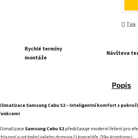
Tisk
Rychlé termíny
Návšteva te
montáže
Popis
Klimatizace Samsung Cebu S2 – Inteligentní komfort s pokroč
funkcemi
Klimatizace
Samsung Cebu
S2
představuje moderní řešení pro efe
chlazení a vytápění vašeho domova či kanceláře.
Díky kombinaci