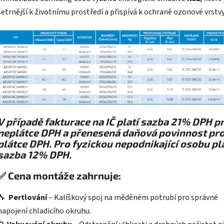
šetrnější k životnímu prostředí a přispívá k ochraně ozonové vrstvy
V případě fakturace na IČ platí sazba 21% DPH p
neplátce DPH a přenesená daňová povinnost pr
plátce DPH. Pro fyzickou nepodnikající osobu pl
sazba 12% DPH.
✅
Cena montáže zahrnuje:
🔧
Pertlování
– Kalíškový spoj na měděném potrubí pro správné
napojení chladicího okruhu.