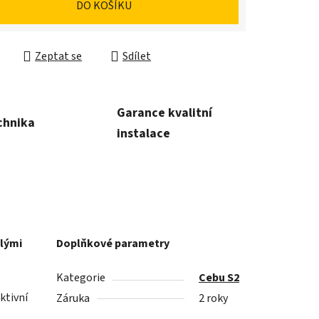
DO KOŠÍKU
Zeptat se
Sdílet
Garance kvalitní
chnika
instalace
ilými
Doplňkové parametry
Kategorie
Cebu S2
ktivní
Záruka
2 roky