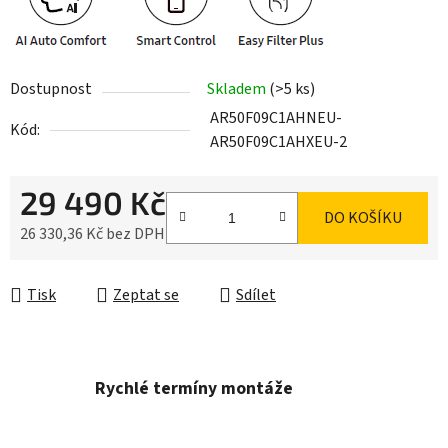
Dostupnost
Skladem
(>5 ks)
AR50F09C1AHNEU-
Kód:
AR50F09C1AHXEU-2
29 490 Kč
DO KOŠÍKU
26 330,36 Kč bez DPH
Měrná cena:
Tisk
Zeptat se
Sdílet
Rychlé termíny montáže