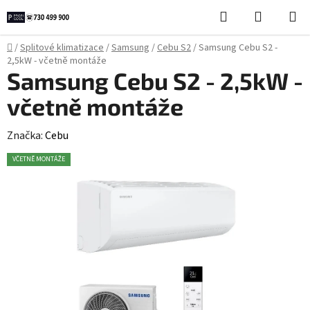
Přejít
Hledat
NÁKUPN
na
KOŠÍK
obsah
Domů
/
Splitové klimatizace
/
Samsung
/
Cebu S2
/
Samsung Cebu S2 -
2,5kW - včetně montáže
Samsung Cebu S2 - 2,5kW -
včetně montáže
Značka:
Cebu
VČETNĚ MONTÁŽE