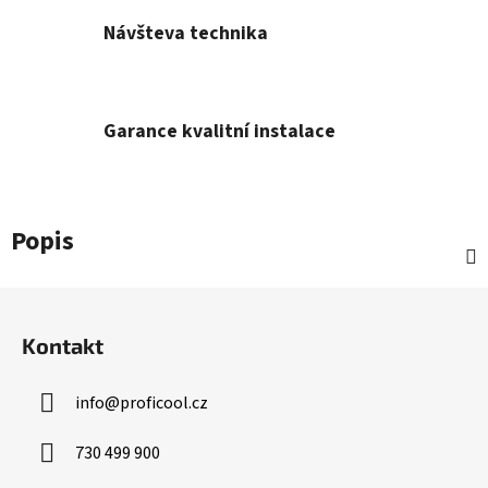
Návšteva technika
Garance kvalitní instalace
Popis
Z
á
Kontakt
p
a
info
@
proficool.cz
t
í
730 499 900