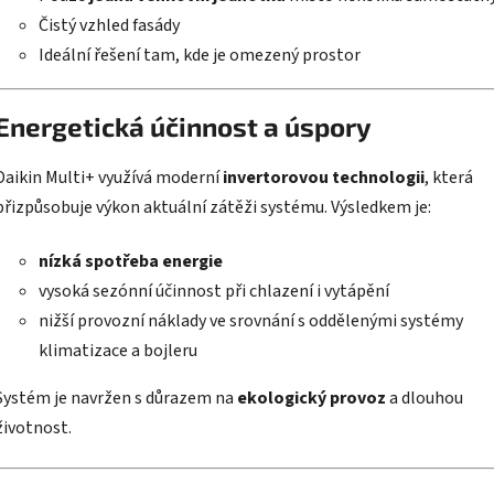
Čistý vzhled fasády
Ideální řešení tam, kde je omezený prostor
Energetická účinnost a úspory
Daikin Multi+ využívá moderní
invertorovou technologii
, která
přizpůsobuje výkon aktuální zátěži systému. Výsledkem je:
nízká spotřeba energie
vysoká sezónní účinnost při chlazení i vytápění
nižší provozní náklady ve srovnání s oddělenými systémy
klimatizace a bojleru
Systém je navržen s důrazem na
ekologický provoz
a dlouhou
životnost.