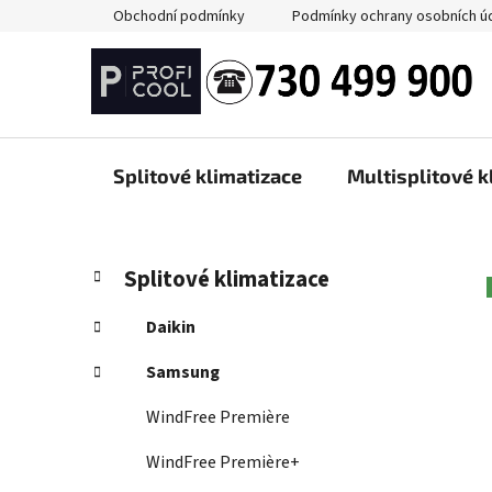
Přejít
Obchodní podmínky
Podmínky ochrany osobních ú
na
obsah
Splitové klimatizace
Multisplitové k
P
K
Přeskočit
Splitové klimatizace
a
kategorie
o
t
s
Daikin
e
t
g
Samsung
r
o
a
r
WindFree Première
i
n
e
WindFree Première+
n