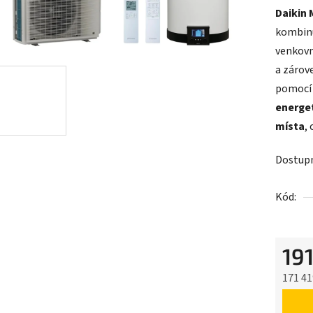
Daikin 
kombin
venkovn
a zárov
pomocí 
energe
místa
,
Dostup
Kód:
19
171 41
Měrná 