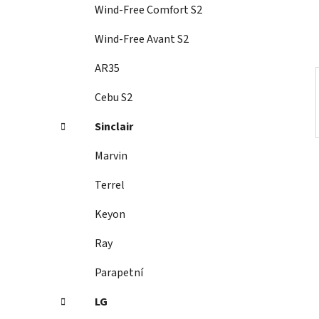
í
Wind-Free Comfort S2
p
a
Wind-Free Avant S2
n
AR35
e
l
Cebu S2
Sinclair
Marvin
Terrel
Keyon
Ray
Parapetní
LG