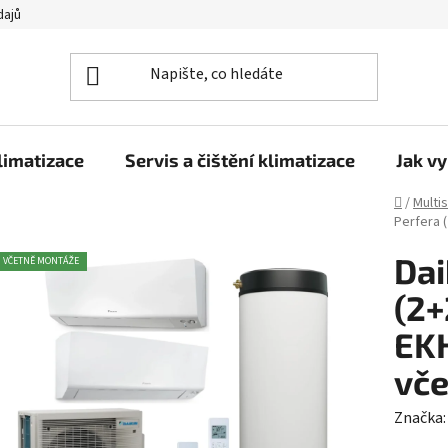
dajů
limatizace
Servis a čištění klimatizace
Jak vy
Domů
/
Multi
Perfera 
Dai
VČETNĚ MONTÁŽE
(2+
EK
vč
Značka