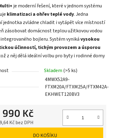
Multi+
je moderní řešení, které v jednom systému
uje
klimatizaci a ohřev teplé vody
. Jedna
í jednotka zvládne chladit i vytápět více místností
eň zásobovat domácnost teplou užitkovou vodou
integrovaného bojleru. Systém vyniká
vysokou
tickou účinností, tichým provozem a úsporou
 což z něj dělá ideální volbu pro byty i rodinné domy
nost
Skladem
(>5 ks)
4MWX52A9-
FTXM20A/FTXM25A/FTXM42A-
EKHWET120BV3
1 990 Kč
9,64 Kč bez DPH
cena:
DO KOŠÍKU