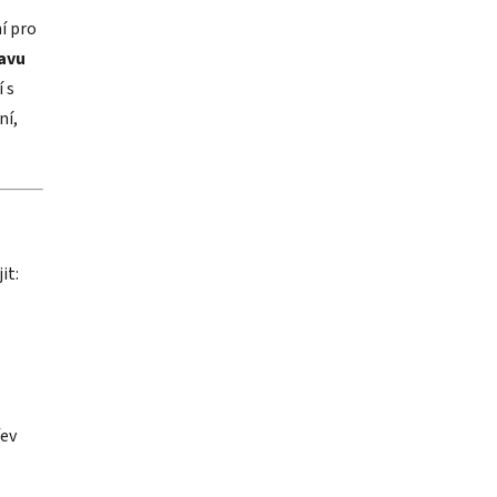
í pro
ravu
 s
ní,
it:
řev