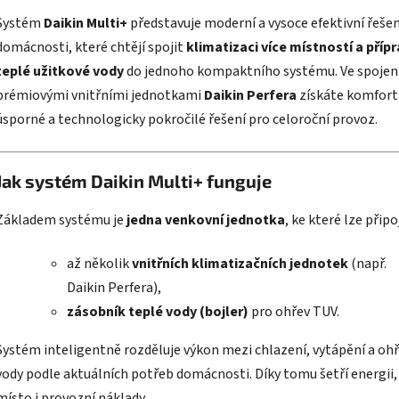
Systém
Daikin Multi+
představuje moderní a vysoce efektivní řešen
domácnosti, které chtějí spojit
klimatizaci více místností a příp
teplé užitkové vody
do jednoho kompaktního systému. Ve spojení
prémiovými vnitřními jednotkami
Daikin Perfera
získáte komfort
úsporné a technologicky pokročilé řešení pro celoroční provoz.
Jak systém Daikin Multi+ funguje
Základem systému je
jedna venkovní jednotka
, ke které lze připoj
až několik
vnitřních klimatizačních jednotek
(např.
Daikin Perfera),
zásobník teplé vody (bojler)
pro ohřev TUV.
Systém inteligentně rozděluje výkon mezi chlazení, vytápění a oh
vody podle aktuálních potřeb domácnosti. Díky tomu šetří energii,
místo i provozní náklady.