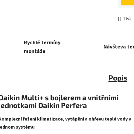
Tisk
Rychlé termíny
Návšteva te
montáže
Popis
Daikin Multi+ s bojlerem a vnitřními
jednotkami Daikin Perfera
Komplexní řešení klimatizace, vytápění a ohřevu teplé vody v
jednom systému