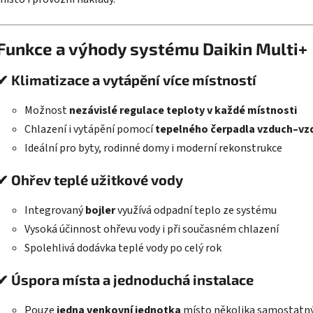
Funkce a výhody systému Daikin Multi+
✔ Klimatizace a vytápění více místností
Možnost
nezávislé regulace teploty v každé místnosti
Chlazení i vytápění pomocí
tepelného čerpadla vzduch–vz
Ideální pro byty, rodinné domy i moderní rekonstrukce
✔ Ohřev teplé užitkové vody
Integrovaný
bojler
využívá odpadní teplo ze systému
Vysoká účinnost ohřevu vody i při současném chlazení
Spolehlivá dodávka teplé vody po celý rok
✔ Úspora místa a jednoduchá instalace
Pouze
jedna venkovní jednotka
místo několika samostatn