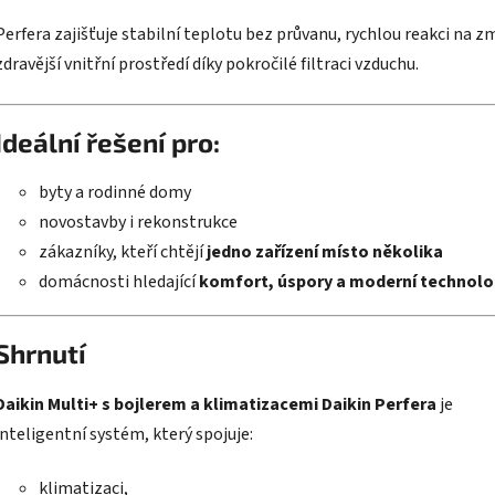
Perfera zajišťuje stabilní teplotu bez průvanu, rychlou reakci na z
zdravější vnitřní prostředí díky pokročilé filtraci vzduchu.
Ideální řešení pro:
byty a rodinné domy
novostavby i rekonstrukce
zákazníky, kteří chtějí
jedno zařízení místo několika
domácnosti hledající
komfort, úspory a moderní technolo
Shrnutí
Daikin Multi+ s bojlerem a klimatizacemi Daikin Perfera
je
inteligentní systém, který spojuje:
klimatizaci,