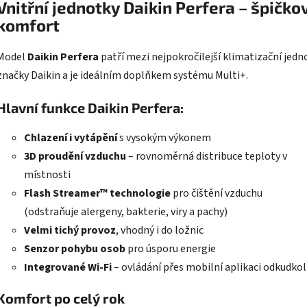
Vnitřní jednotky Daikin Perfera – špičko
komfort
Model
Daikin Perfera
patří mezi nejpokročilejší klimatizační jedn
značky Daikin a je ideálním doplňkem systému Multi+.
Hlavní funkce Daikin Perfera:
Chlazení i vytápění
s vysokým výkonem
3D proudění vzduchu
– rovnoměrná distribuce teploty v
místnosti
Flash Streamer™ technologie
pro čištění vzduchu
(odstraňuje alergeny, bakterie, viry a pachy)
Velmi tichý provoz
, vhodný i do ložnic
Senzor pohybu osob
pro úsporu energie
Integrované Wi-Fi
– ovládání přes mobilní aplikaci odkudkol
Komfort po celý rok