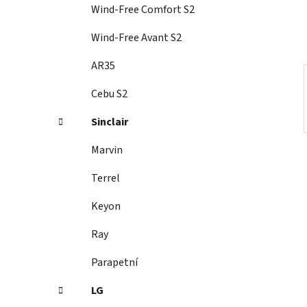
í
Wind-Free Comfort S2
p
a
Wind-Free Avant S2
n
AR35
e
l
Cebu S2
Sinclair
Marvin
Terrel
Keyon
Ray
Parapetní
LG