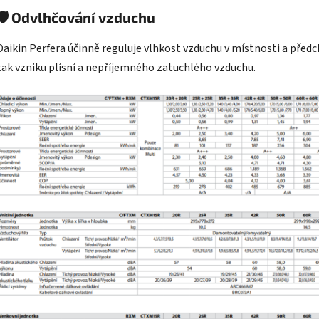
🛡️
Odvlhčování vzduchu
Daikin Perfera účinně reguluje vlhkost vzduchu v místnosti a předc
tak vzniku plísní a nepříjemného zatuchlého vzduchu.