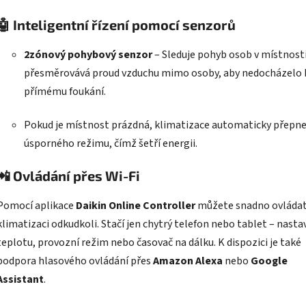
🤖
Inteligentní řízení pomocí senzorů
2zónový pohybový senzor
– Sleduje pohyb osob v místnosti
přesměrovává proud vzduchu mimo osoby, aby nedocházelo 
přímému foukání.
Pokud je místnost prázdná, klimatizace automaticky přepne
úsporného režimu, čímž šetří energii.
📲
Ovládání přes Wi-Fi
Pomocí aplikace
Daikin Online Controller
můžete snadno ovláda
klimatizaci odkudkoli. Stačí jen chytrý telefon nebo tablet – nasta
teplotu, provozní režim nebo časovač na dálku. K dispozici je také
podpora hlasového ovládání přes
Amazon Alexa
nebo
Google
Assistant
.