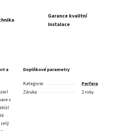
Garance kvalitní
chnika
instalace
rt a
Doplňkové parametry
Kategorie
Perfera
zací
Záruka
2 roky
vace s
abízí
lé
 celý