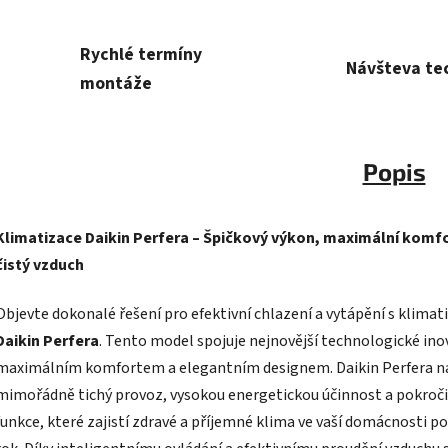
Rychlé termíny
Návšteva te
montáže
Popis
Klimatizace Daikin Perfera – Špičkový výkon, maximální komfo
čistý vzduch
Objevte dokonalé řešení pro efektivní chlazení a vytápění s klimati
Daikin Perfera
. Tento model spojuje nejnovější technologické ino
maximálním komfortem a elegantním designem. Daikin Perfera n
mimořádně tichý provoz, vysokou energetickou účinnost a pokroči
funkce, které zajistí zdravé a příjemné klima ve vaší domácnosti po