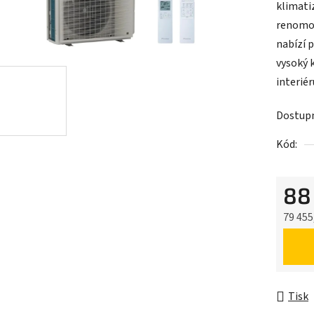
klimati
renomov
nabízí p
vysoký 
interiér
Dostup
Kód:
88
79 455
Měrná 
Tisk