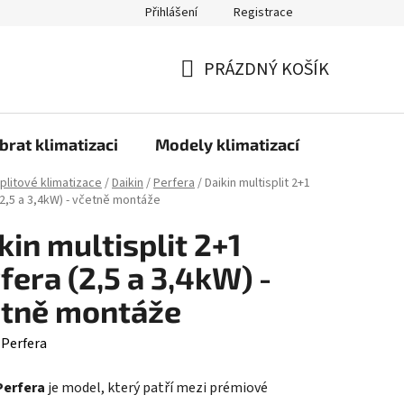
Přihlášení
Registrace
PRÁZDNÝ KOŠÍK
NÁKUPNÍ
KOŠÍK
brat klimatizaci
Modely klimatizací
Technolo
splitové klimatizace
/
Daikin
/
Perfera
/
Daikin multisplit 2+1
(2,5 a 3,4kW) - včetně montáže
kin multisplit 2+1
fera (2,5 a 3,4kW) -
etně montáže
:
Perfera
Perfera
je model, který patří mezi prémiové