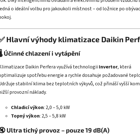
rok. Díky inteligentnímu ovládání a efektivnímu proudění vzduchu 
jedná o ideální volbu pro jakoukoli místnost – od ložnice po obývac
pokoj.
✅
Hlavní výhody klimatizace Daikin Per
🌡️
Účinné chlazení i vytápění
Klimatizace Daikin Perfera využívá technologii
Invertor
, která
optimalizuje spotřebu energie a rychle dosahuje požadované teplo
Udržuje stabilní klima bez teplotních výkyvů, což přináší vyšší kom
nižší provozní náklady.
Chladicí výkon
: 2,0 – 5,0 kW
Topný výkon
: 2,5 – 5,8 kW
🔇
Ultra tichý provoz – pouze 19 dB(A)