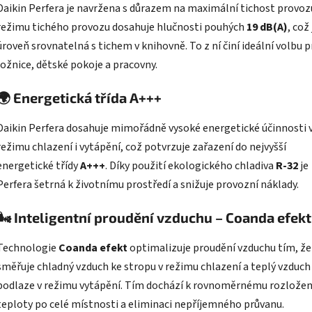
Daikin Perfera je navržena s důrazem na maximální tichost provozu
režimu tichého provozu dosahuje hlučnosti pouhých
19 dB(A)
, což 
úroveň srovnatelná s tichem v knihovně. To z ní činí ideální volbu p
ložnice, dětské pokoje a pracovny.
🌍
Energetická třída A+++
Daikin Perfera dosahuje mimořádně vysoké energetické účinnosti 
režimu chlazení i vytápění, což potvrzuje zařazení do nejvyšší
energetické třídy
A+++
. Díky použití ekologického chladiva
R-32
je
Perfera šetrná k životnímu prostředí a snižuje provozní náklady.
🌬️
Inteligentní proudění vzduchu – Coanda efekt
Technologie
Coanda efekt
optimalizuje proudění vzduchu tím, že
směřuje chladný vzduch ke stropu v režimu chlazení a teplý vzduch
podlaze v režimu vytápění. Tím dochází k rovnoměrnému rozložen
teploty po celé místnosti a eliminaci nepříjemného průvanu.