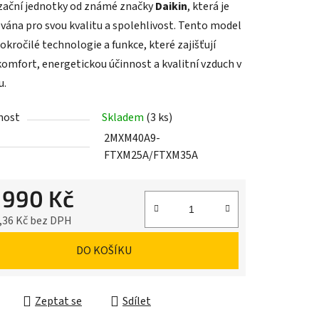
zační jednotky od známé značky
Daikin
, která je
ána pro svou kvalitu a spolehlivost. Tento model
okročilé technologie a funkce, které zajišťují
komfort, energetickou účinnost a kvalitní vzduch v
u.
nost
Skladem
(3 ks)
2MXM40A9-
FTXM25A/FTXM35A
 990 Kč
,36 Kč bez DPH
cena:
DO KOŠÍKU
Zeptat se
Sdílet