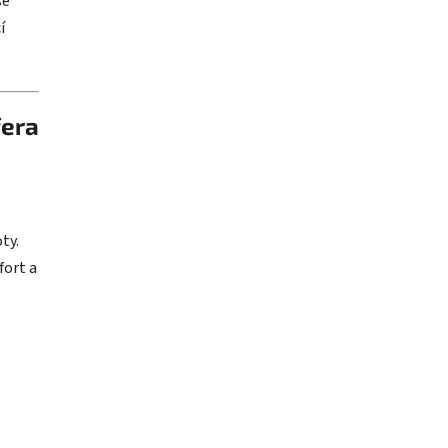
se
í
fera
ty.
fort a