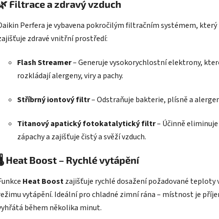
🌿
Filtrace a zdravý vzduch
Daikin Perfera je vybavena pokročilým filtračním systémem, který
zajišťuje zdravé vnitřní prostředí:
Flash Streamer
– Generuje vysokorychlostní elektrony, kter
rozkládají alergeny, viry a pachy.
Stříbrný iontový filtr
– Odstraňuje bakterie, plísně a alergen
Titanový apatický fotokatalytický filtr
– Účinně eliminuje
zápachy a zajišťuje čistý a svěží vzduch.
🌡️
Heat Boost – Rychlé vytápění
Funkce
Heat Boost
zajišťuje rychlé dosažení požadované teploty 
režimu vytápění. Ideální pro chladné zimní rána – místnost je pří
vyhřátá během několika minut.