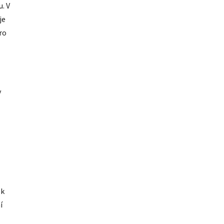
. V
je
ro
v
 k
í