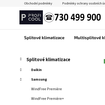
Přejít
Obchodní podmínky
Podmínky ochrany osobních ú
na
obsah
Splitové klimatizace
Multisplitové k
P
K
Přeskočit
Splitové klimatizace
a
kategorie
o
t
s
Daikin
e
t
g
Samsung
r
o
a
r
WindFree Première
i
n
e
WindFree Première+
n