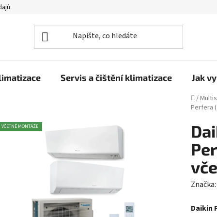
dajů
limatizace
Servis a čištění klimatizace
Jak vy
Domů
/
Multi
Perfera 
Dai
VČETNĚ MONTÁŽE
Per
vč
Značka
Daikin 