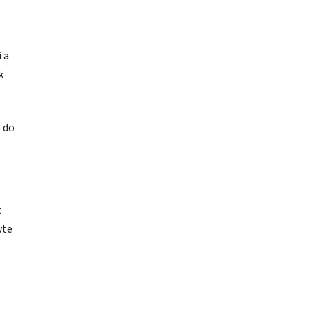
 a
k
 do
t
vte