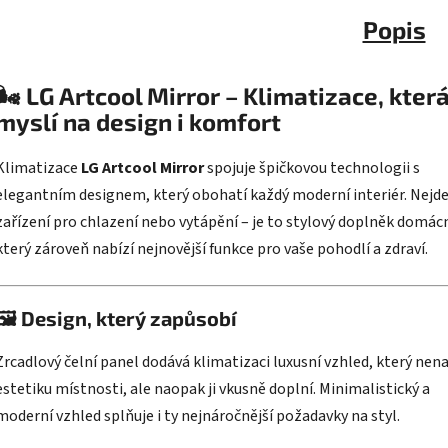
Popis
🌬️
LG Artcool Mirror – Klimatizace, kter
myslí na design i komfort
Klimatizace
LG Artcool Mirror
spojuje špičkovou technologii s
elegantním designem, který obohatí každý moderní interiér. Nejde
zařízení pro chlazení nebo vytápění – je to stylový doplněk domác
který zároveň nabízí nejnovější funkce pro vaše pohodlí a zdraví.
🖼️
Design, který zapůsobí
Zrcadlový čelní panel dodává klimatizaci luxusní vzhled, který nena
estetiku místnosti, ale naopak ji vkusně doplní. Minimalistický a
moderní vzhled splňuje i ty nejnáročnější požadavky na styl.