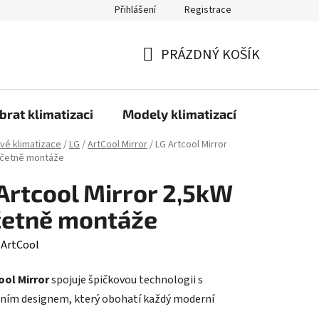
Přihlášení
Registrace
PRÁZDNÝ KOŠÍK
NÁKUPNÍ
KOŠÍK
brat klimatizaci
Modely klimatizací
Technolo
ové klimatizace
/
LG
/
ArtCool Mirror
/
LG Artcool Mirror
včetně montáže
Artcool Mirror 2,5kW
četně montáže
:
ArtCool
ool Mirror
spojuje špičkovou technologii s
ním designem, který obohatí každý moderní