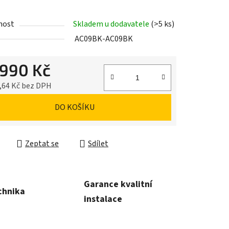
nost
Skladem u dodavatele
(>5 ks)
AC09BK-AC09BK
 990 Kč
,64 Kč bez DPH
cena:
DO KOŠÍKU
Zeptat se
Sdílet
Garance kvalitní
chnika
instalace