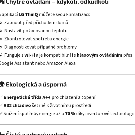
📲
Chytré ovládání – kdykoli, odkudkoli
S aplikací
LG ThinQ
můžete svou klimatizaci:
🔹 Zapnout před příchodem domů
🔹 Nastavit požadovanou teplotu
🔹 Zkontrolovat spotřebu energie
🔹 Diagnostikovat případné problémy
💡 Funguje s
Wi-Fi
a je kompatibilní i s
hlasovým ovládáním
přes
Google Assistant nebo Amazon Alexa.
🌍
Ekologická a úsporná
✅
Energetická třída A++
pro chlazení a topení
✅
R32 chladivo
šetrné k životnímu prostředí
✅ Snížení spotřeby energie až o
70 %
díky invertorové technologii
🌬️
Čistý a zdravý vzduch