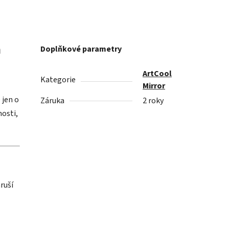
á
Doplňkové parametry
ArtCool
Kategorie
Mirror
 jen o
Záruka
2 roky
nosti,
ruší