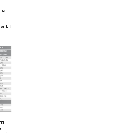
eba
 volat
ro
o