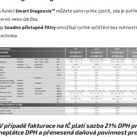
S funkcí
Smart Diagnosis™
můžete sami rychle zjistit, zda je potř
servis nebo údržba.
🧽
Snadno přístupné filtry
umožňují rychlé vyčištění bez nutnosti
technika.
V případě fakturace na IČ platí sazba 21% DPH p
neplátce DPH a přenesená daňová povinnost pr