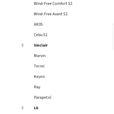
í
Wind-Free Comfort S2
p
a
Wind-Free Avant S2
n
AR35
e
l
Cebu S2
Sinclair
Marvin
Terrel
Keyon
Ray
Parapetní
LG