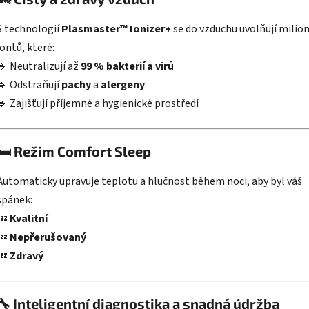
S technologií
Plasmaster™ Ionizer+
se do vzduchu uvolňují milio
iontů, které:
🔹 Neutralizují až
99 % bakterií a virů
🔹 Odstraňují
pachy
a
alergeny
🔹 Zajišťují příjemné a hygienické prostředí
🛏️
Režim Comfort Sleep
Automaticky upravuje teplotu a hlučnost během noci, aby byl váš
spánek:
💤
Kvalitní
💤
Nepřerušovaný
💤
Zdravý
🔧
Inteligentní diagnostika a snadná údržba