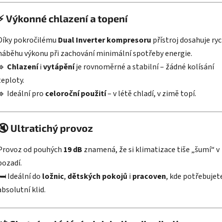
⚡
Výkonné chlazení a topení
Díky pokročilému
Dual Inverter kompresoru
přístroj dosahuje ry
náběhu výkonu při zachování minimální spotřeby energie.
🔹
Chlazení
i
vytápění
je rovnoměrné a stabilní – žádné kolísání
teploty.
🔹 Ideální pro
celoroční použití
– v létě chladí, v zimě topí.
🔇
Ultratichý provoz
Provoz od pouhých
19 dB
znamená, že si klimatizace tiše „šumí“ v
pozadí.
🛏️ Ideální do
ložnic
,
dětských pokojů
i
pracoven
, kde potřebujet
absolutní klid.