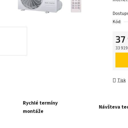
Dostup
Kód:
37
33 919
Měrná 
Tisk
Rychlé termíny
Návšteva te
montáže