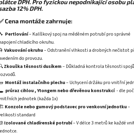
plátce DPH. Pro fyzickou nepodnikající osobu pl
sazba 12% DPH.
✅
Cena montáže zahrnuje:
🔧
Pertlování
– Kalíškový spoj na měděném potrubí pro správné
napojení chladicího okruhu.
🌀
Vakuování okruhu
– Odstranění vlhkosti a drobných nečistot p
uvedením do provozu.
🔍
Zkouška těsnosti dusíkem
– Důkladná kontrola těsnosti spojů
rozvodů.
🧱
Montáž instalačního plechu
– Uchycení držáku pro vnitřní jed
🕳️
průraz cihlou , Ytongem nebo dřevěnou konstrukcí
- dle po
vnitřních jednotek (každa 1x)
🏗️
Konzole nebo gumový podstavec pro venkovní jednotku
–
velikosti standard
🧊
Izolované chladírenské potrubí
– V délce 3 metrů ke každé vni
jednotce.