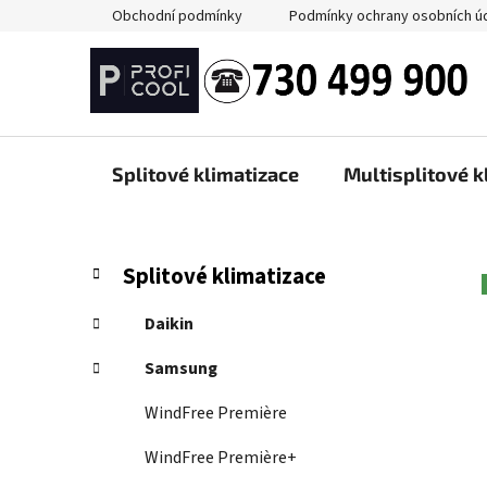
Přejít
Obchodní podmínky
Podmínky ochrany osobních ú
na
obsah
Splitové klimatizace
Multisplitové k
P
K
Přeskočit
Splitové klimatizace
a
kategorie
o
t
s
Daikin
e
t
g
Samsung
r
o
a
r
WindFree Première
i
n
e
WindFree Première+
n