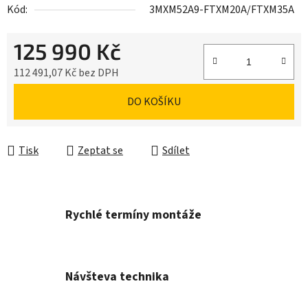
Kód:
3MXM52A9-FTXM20A/FTXM35A
125 990 Kč
112 491,07 Kč bez DPH
Měrná cena:
DO KOŠÍKU
Tisk
Zeptat se
Sdílet
Rychlé termíny montáže
Návšteva technika