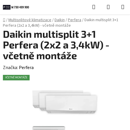
Přejít
Hledat
NÁKUPN
na
KOŠÍK
obsah
Domů
/
Multisplitové klimatizace
/
Daikin
/
Perfera
/
Daikin multisplit 3+1
Perfera (2x2 a 3,4kW) - včetně montáže
Daikin multisplit 3+1
Perfera (2x2 a 3,4kW) -
včetně montáže
Značka:
Perfera
VČETNĚ MONTÁŽE