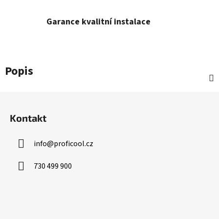
Garance kvalitní instalace
Popis
Z
á
Kontakt
p
a
info
@
proficool.cz
t
í
730 499 900